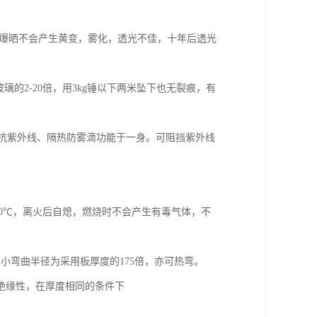
光下爆晒不会产生黄变，雾化，透光不佳，十年后透光
玻璃的2-20倍，用3kg锤以下两米坠下也无裂痕，有
集抗紫外线、隔热防雾滴功能于一身。可阻挡紫外线
是580℃，离火后自熄，燃烧时不会产生有毒气体，不
小弯曲半径为采用板厚度的175倍，亦可热弯。
响绝缘性，在厚度相同的条件下