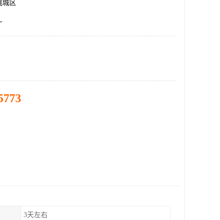
桃城区
厂
5773
3天左右