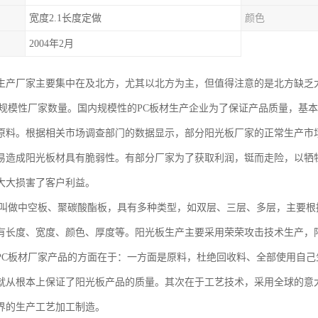
宽度2.1长度定做
颜色
2004年2月
生产厂家主要集中在及北方，尤其以北方为主，但值得注意的是北方缺乏
板规模性厂家数量。国内规模性的PC板材生产企业为了保证产品质量，基
原料。根据相关市场调查部门的数据显示，部分阳光板厂家的正常生产市场
易造成阳光板材具有脆弱性。有部分厂家为了获取利润，铤而走险，以牺
大大损害了客户利益。
也叫做中空板、聚碳酸酯板，具有多种类型，如双层、三层、多层，主要根
有长度、宽度、颜色、厚度等。阳光板生产主要采用荣荣攻击技术生产，
PC板材厂家产品的方面在于：一方面是原料，杜绝回收料、全部使用自己
就从根本上保证了阳光板产品的质量。其次在于工艺技术，采用全球的意大利
界的生产工艺加工制造。