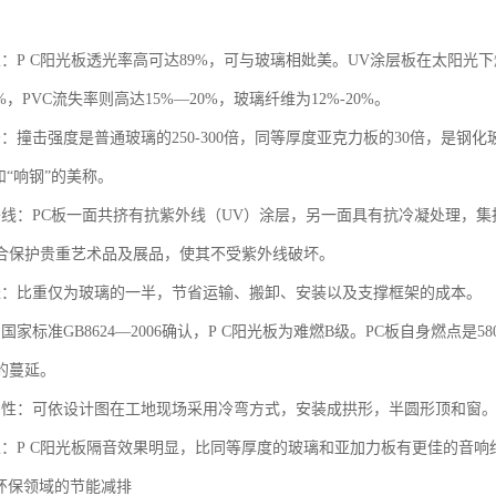
性：P C阳光板透光率高可达89%，可与玻璃相妣美。UV涂层板在太阳
%，PVC流失率则高达15%—20%，玻璃纤维为12%-20%。
：撞击强度是普通玻璃的250-300倍，同等厚度亚克力板的30倍，是钢化
和“响钢”的美称。
外线：PC板一面共挤有抗紫外线（UV）涂层，另一面具有抗冷凝处理，
合保护贵重艺术品及展品，使其不受紫外线破坏。
轻：比重仅为玻璃的一半，节省运输、搬卸、安装以及支撑框架的成本。
国家标准GB8624—2006确认，P C阳光板为难燃B级。PC板自身燃点
的蔓延。
曲性：可依设计图在工地现场采用冷弯方式，安装成拱形，半圆形顶和窗。
性：P C阳光板隔音效果明显，比同等厚度的玻璃和亚加力板有更佳的音
在环保领域的节能减排