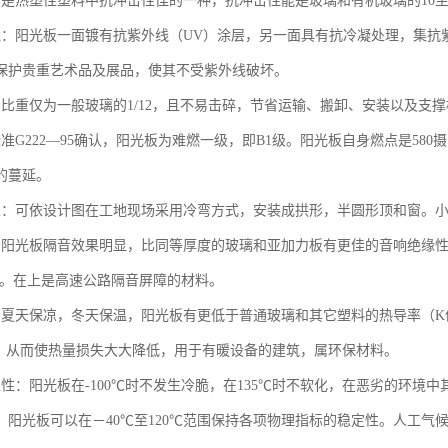
：是热塑性塑料中抗冲击性佳的一种，抗冲击性能是玻璃和有机玻璃的10至
线：阳光板一面镀有抗紫外线（UV）涂层，另一面具有抗冷凝处理，集抗
保护贵重艺术品及展品，使其不受紫外线破坏。
：比重仅为一般玻璃的1/12，且不易击碎，节省运输、搬卸、安装以及支
标准G222—95确认，阳光板为难燃一级，即B1级。阳光板自身燃点是58
的蔓延。
性：可依设计图在工地现场采用冷弯方式，安装成拱形，半圆形顶和窗。小
：阳光板隔音效果明显，比同等厚度的玻璃和亚加力板有更佳的音响绝缘
DB。在上是高速公路隔音屏障的材料。
：夏天保凉，冬天保温，阳光板有更低于普通玻璃和其它塑料的热导率（K值
%。从而使热量损失大大降低，用于有暖设备的建筑，属环保材料。
应性：阳光板在-100℃时不发生冷脆，在135℃时不软化，在恶劣的环境
性：阳光板可以在－40℃至120℃范围保持各项物理指标的稳定性。人工气候