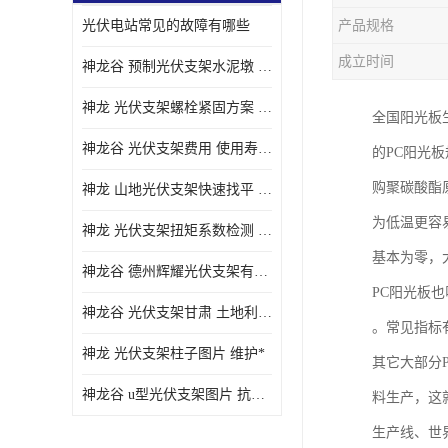
光伏电站常见的故障有哪些
产品规格
成立时间
神龙谷 预制光伏支架水泥墩 抗震性能优
神龙 光伏支架螺栓紧固方案 土地利用率高
全国阳光板
神龙谷 光伏支架费用 使用寿命长
的PC阳光
购聚碳酸酯
神龙 山地光伏支架快速找平 抗风耐压
为低温更容
神龙 光伏支架扭矩系数检测 适应性强
基本为零，
神龙谷 德州辉耀光伏支架有限公司 材质多样
PC阳光板
神龙谷 光伏支架甘肃 土地利用率高
。常见指标
神龙 光伏支架柱子图片 维护*
其它大部分
神龙谷 u型光伏支架图片 抗紫外线
料生产，这
生产线、世