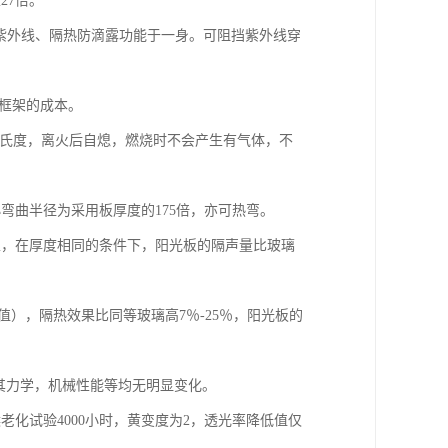
27倍。
紫外线、隔热防滴露功能于一身。可阻挡紫外线穿
撑框架的成本。
0摄氏度，离火后自熄，燃烧时不会产生有气体，不
弯曲半径为采用板厚度的175倍，亦可热弯。
性，在厚度相同的条件下，阳光板的隔声量比玻璃
），隔热效果比同等玻璃高7％-25％，阳光板的
中其力学，机械性能等均无明显变化。
老化试验4000小时，黄变度为2，透光率降低值仅