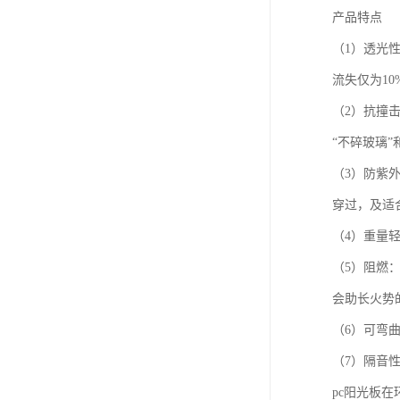
产品特点
（1）透光
流失仅为10
（2）抗撞击
“不碎玻璃”
（3）防紫
穿过，及适
（4）重量
（5）阻燃：
会助长火势
（6）可弯
（7）隔音
pc阳光板