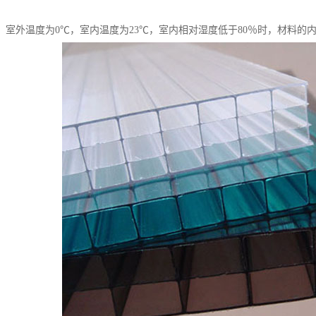
露：室外温度为0℃，室内温度为23℃，室内相对湿度低于80％时，材料的