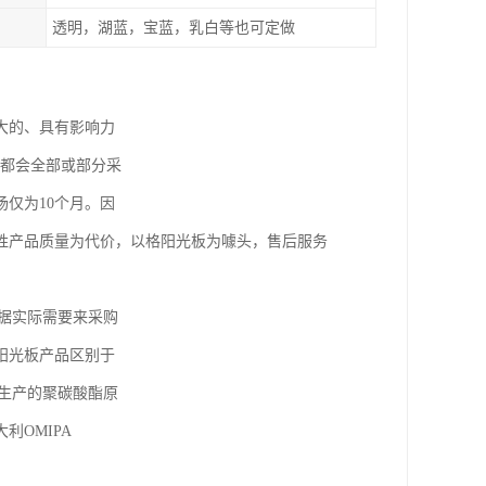
透明，湖蓝，宝蓝，乳白等也可定做
大的、具有影响力
本都会全部或部分采
仅为10个月。因
牲产品质量为代价，以格阳光板为噱头，售后服务
据实际需要来采购
阳光板产品区别于
生产的聚碳酸酯原
OMIPA