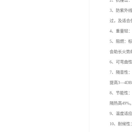
2、抗撞击
3、防紫外
过，及适合
4、重量轻
5、阻燃：
会助长火势
6、可弯曲
7、隔音性
提高3—4
8、节能性
隔热高49
9、温度适
10、耐候