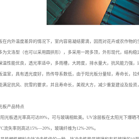
板在内外温度差异的情况下，室内容易凝结雾滴，因而对花卉或农作物的
多为文洛型（也可以采用圆拱形），多采用一跨多顶，外形现代，结构稳
保温性能优良，透光率适中，多雨槽，大跨度，排水量大，抗风能力强，
板温室，具有透光度好，热传导系数低，由于阳光板分量轻，寿命长，拉
能满足抗风、抗雪的要求，并且寿命长，美观大方，减少重复建设及投资
光板产品特点
：阳光板透光率高可达89%，可与玻璃相妣美。UV涂层板在太阳光下爆
VC流失率则高达15%—20%，玻璃纤维为12%-20%。