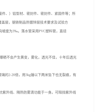
接件、）铝型材、密封件、密封件、紧固件等；所
2金属覆盖层，钢铁制品热镀锌层技术要求及试验方
坡度为3‰。落水管采用PVC塑料管，直径
光下爆晒不会产生黄变，雾化，透光不佳，十年后透光
玻璃的2-20倍，用3kg锤以下两米坠下也无裂痕，有
集抗紫外线、隔热防雾滴功能于一身。可阻挡紫外线