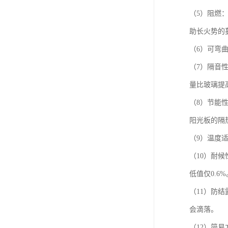
（5）阻燃：
助长火势的
（6）可弯
（7）隔音
量比玻璃提
（8）节能性
阳光板的隔
（9）温度
（10）耐候
低值仅0.6%
（11）防
会滴落。
（12）简