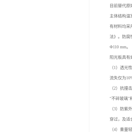
目前替代原
主体结构温
有材料均采用
法》。防腐
Ф110 mm。
阳光板具有
（1）透光
流失仅为10
（2）抗撞击
“不碎玻璃”
（3）防紫
穿过，及适
（4）重量