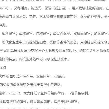
eenhouse），又称暖房。能透光、保温（或加温），用来栽培植物的设
低温季节喜温蔬菜、花卉、林木等植物栽培或育苗等。温室的种类多，依
种类。
、塑料温室；单栋温室、连栋温室；单屋面温室、双屋面温室；加温温室
。现代化温室中具有控制温湿度、光照等条件的设备，用电脑自动控制创
温室 采用单层或多层中空PC板作为顶部及四周的围护，的铝合金型材做
能好的特点，的抗紫外线PC板可以保证透光率。
优点
PC板面积达2.1m*6m，安装简单，无破损。
空PC板的保温隔热效果优于双层中空玻璃。
重小于2Kg/m2，大大降低了主体骨架的荷载，节省骨架钢材。
C板具有很好的弹性，可以弯成弧形，适用于拱形温室。