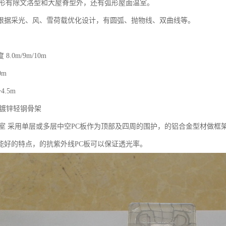
外形有除文洛型和大屋脊型外，还有弧形屋面温室。
根据采光、风、雪荷载优化设计，有圆弧、抛物线、双曲线等。
.0m/9m/10m
0m
4.5m
热镀锌轻钢骨架
温室 采用单层或多层中空PC板作为顶部及四周的围护，的铝合金型材做
能好的特点，的抗紫外线PC板可以保证透光率。