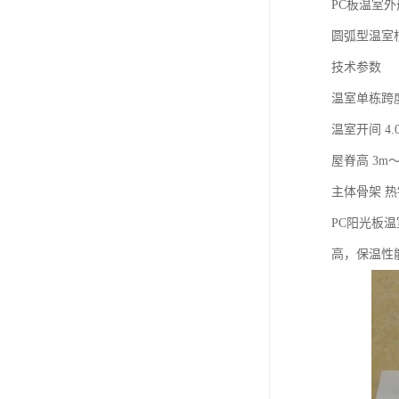
PC板温室
圆弧型温室
技术参数
温室单栋跨度 8
温室开间 4.
屋脊高 3m～
主体骨架 
PC阳光板
高，保温性