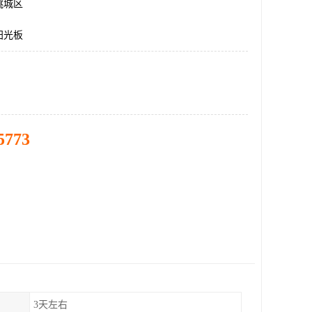
桃城区
阳光板
5773
3天左右