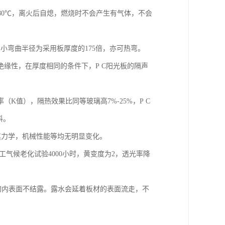
是580℃，离火后自熄，燃烧时不会产生有气体，不会
小弯曲半径为采用板厚度的175倍，亦可热弯。
绝缘性，在厚度相同的条件下，P C阳光板的隔声
K值），隔热效果比同等玻璃高7%-25%，P C
料。
中其力学，机械性能等均无明显变化。
人工气候老化试验4000小时，黄变度为2，透光率降
料的内表面不结露。露水会延着板材的表面流走，不