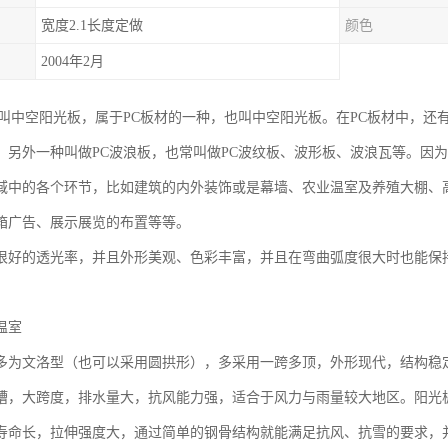
宽度2.1长度定做
颜色
2004年2月
也叫中空阳光板，属于PC板材的一种，也叫中空阳光板。在PC板材中，还
，另外一种叫做PC波浪板，也常叫做PC波纹板、波形板、波浪瓦等。因
域中的各个环节，比如建筑的内外装饰或是幕墙、农业温室及养殖大棚、
箱广告、展示展览的布置等等。
很好的透光率，并且外形美观、色彩丰富，并且在弯曲弧度很大时也能保
温室
多为文洛型（也可以采用圆拱形），多采用一跨多顶，外形现代，结构稳
槽，大跨度，排水量大，抗风能力强，适合于风力与雨量较大地区。阳光
寿命长，拉伸强度大，通过简单的钢骨结构就能满足抗风、抗雪的要求，