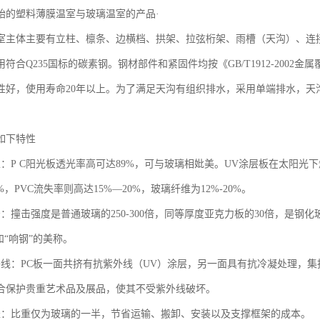
始的塑料薄膜温室与玻璃温室的产品·
室主体主要有立柱、檩条、边横档、拱架、拉弦桁架、雨槽（天沟）、连
符合Q235国标的碳素钢。钢材部件和紧固件均按《GB/T1912-200
性好，使用寿命20年以上。为了满足天沟有组织排水，采用单端排水，天沟
如下特性
性：P C阳光板透光率高可达89%，可与玻璃相妣美。UV涂层板在太阳
%，PVC流失率则高达15%—20%，玻璃纤维为12%-20%。
：撞击强度是普通玻璃的250-300倍，同等厚度亚克力板的30倍，是钢化
和“响钢”的美称。
外线：PC板一面共挤有抗紫外线（UV）涂层，另一面具有抗冷凝处理，
合保护贵重艺术品及展品，使其不受紫外线破坏。
轻：比重仅为玻璃的一半，节省运输、搬卸、安装以及支撑框架的成本。