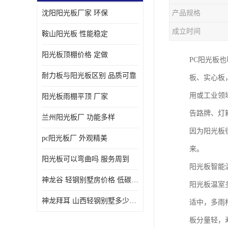
沈阳阳光板厂家 环保
产品规格
成立时间
鞍山阳光板 性能稳定
阳光板顶棚价格 定做
PC阳光板
耐力板与阳光板区别 品质可靠
板、实心板
用或工业领
阳光板雨棚平顶 厂家
告路牌、灯
兰州阳光板厂 功能多样
因为阳光板
pc阳光板厂 外观精美
来。
阳光板可以弯曲吗 服务周到
阳光板智能
神龙谷 轻钢别墅房价格 低碳环保
阳光板温室
神龙拜耳 山西轻钢别墅多少钱 施工快捷
适中，多雨
板分量轻，