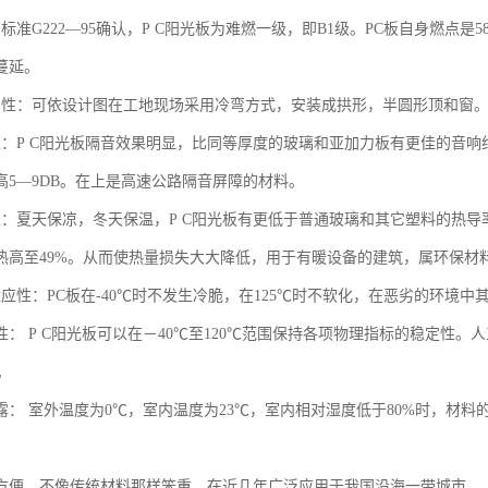
标准G222—95确认，P C阳光板为难燃一级，即B1级。PC板自身燃点
蔓延。
曲性：可依设计图在工地现场采用冷弯方式，安装成拱形，半圆形顶和窗。
性：P C阳光板隔音效果明显，比同等厚度的玻璃和亚加力板有更佳的音响
高5—9DB。在上是高速公路隔音屏障的材料。
：夏天保凉，冬天保温，P C阳光板有更低于普通玻璃和其它塑料的热导率（
热高至49%。从而使热量损失大大降低，用于有暖设备的建筑，属环保材
适应性：PC板在-40℃时不发生冷脆，在125℃时不软化，在恶劣的环境
性： P C阳光板可以在－40℃至120℃范围保持各项物理指标的稳定性。
。
结露： 室外温度为0℃，室内温度为23℃，室内相对湿度低于80%时，材
易方便，不像传统材料那样笨重，在近几年广泛应用于我国沿海一带城市。