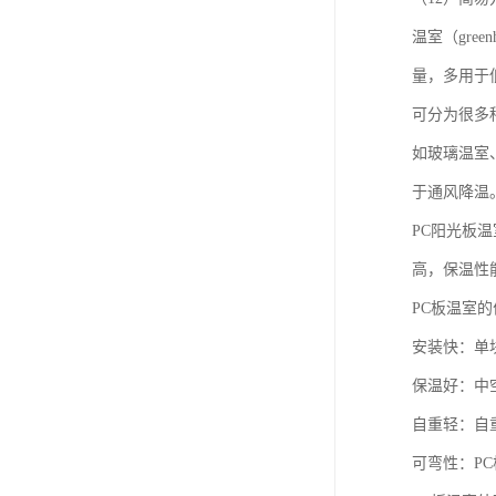
温室（gr
量，多用于
可分为很多
如玻璃温室
于通风降温
PC阳光板
高，保温性
PC板温室的
安装快：单块
保温好：中
自重轻：自
可弯性：P