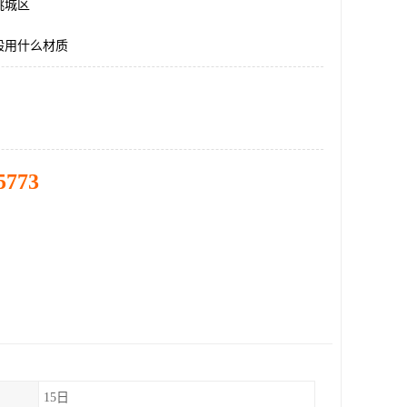
桃城区
般用什么材质
5773
15日