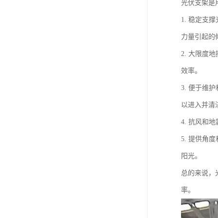
光伏支架是
1. 稳定
力量引起的
2. 大限
效率。
3. 便于
以进入并清
4. 抗风
5. 提供
阳光。
总的来说，
率。