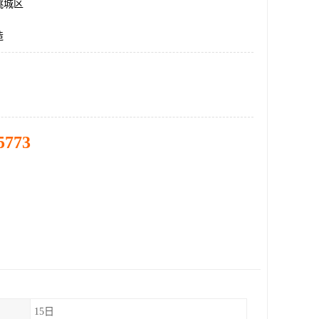
桃城区
造
5773
15日