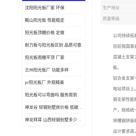
沈阳阳光板厂家 环保
生产地址
质量等级
鞍山阳光板 性能稳定
阳光板顶棚价格 定做
公司持续拓
耐力板与阳光板区别 品质可靠
目前我国普
混凝土支架
阳光板雨棚平顶 厂家
板。
兰州阳光板厂 功能多样
铝合金支架
pc阳光板厂 外观精美
电站项目上
阳光板可以弯曲吗 服务周到
钢支架性能
神龙谷 轻钢别墅房价格 低碳环保
产，规格统
神龙拜耳 山西轻钢别墅多少钱 施工快捷
将槽钢拼装
设计要求高