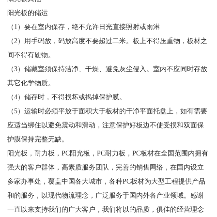
阳光板的储运
（1）要在室内保存，绝不允许日光直接照射或雨淋
（2）用手码放，码放高度不要超过二米。板上不得压重物，板材之
间不得有硬物。
（3）储藏室须保持洁净、干燥、避免灰尘侵入。室内不应同时存放
其它化学物质。
（4）储存时，不得损坏或揭掉保护膜。
（5）运输时必须平放于面积大于板材的干净平面托盘上，如有需要
应适当绑住以避免震动和滑动，注意保护好板边不使受损和双面保
护膜保持完整无缺。
阳光板，耐力板，PC阳光板，PC耐力板，PC板材在全国范围内拥有
强大的客户群体，高素质服务团队，完善的销售网络，在国内设立
多家办事处，覆盖中国各大城市，各种PC板材为大型工程提供产品
和的服务，以现代物流理念，广泛服务于国内外各产业领域。感谢
一直以来支持我们的广大客户，我们将以的品质，俱佳的经营理念