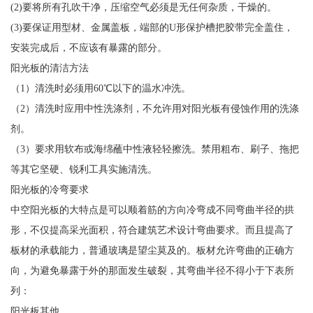
(2)要将所有孔吹干净，压缩空气必须是无任何杂质，干燥的。
(3)要保证用型材、金属盖板，端部的U形保护槽把胶带完全盖住，
安装完成后，不应该有暴露的部分。
阳光板的清洁方法
（1）清洗时必须用60℃以下的温水冲洗。
（2）清洗时应用中性洗涤剂，不允许用对阳光板有侵蚀作用的洗涤
剂。
（3）要求用软布或海绵蘸中性液轻轻擦洗。禁用粗布、刷子、拖把
等其它坚硬、锐利工具实施清洗。
阳光板的冷弯要求
中空阳光板的大特点是可以顺着筋的方向冷弯成不同弯曲半径的拱
形，不仅提高采光面积，符合建筑艺术设计弯曲要求。而且提高了
板材的承载能力，普通玻璃是望尘莫及的。板材允许弯曲的正确方
向，为避免暴露于外的那面发生破裂，其弯曲半径不得小于下表所
列：
阳光板其他