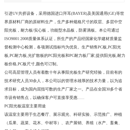
引进UV共挤设备，采用德国进口拜耳(BAYER)及美国通用(GE)等世
界原材料厂商的原材料生产，生产多种规格尺寸的双层、多层中空
阳光板，耐力板/实心板，功能型水晶板，防雾滴板。本公司通过
ISO9001:2008质量体系认证，所生产的产品经国家化学建材质量监
督检测中心检测，各项测试指标均为优良。生产销售PC板,PC阳光
板,PC耐力板,光扩散板的PC阳光板和PC耐力板厂家;提供阳光板,耐力
板价格,PC板尺寸,颜色可订制。
公司高层管理人员有着数十年从事阳光板生产研究经验，目前有的
技术研究人员30余人，本公司以的管理水雄厚的技术力量，以为追
求目标，成为国内屈指可数的生产厂家之一。产品在全国30多个省
市设有销售点，以确保客户可直接享受惠......
PC阳光板温室主要用途
该温室主要用于生态餐厅、展示观光、科研实验、示范推广、种植
（瓜果、蔬菜、花木、中材等）、农产展销、养殖（水产、畜禽、