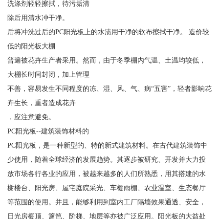
洗涤剂轻轻擦拭，待污垢清
除后用清水冲干净。
后将冲洗过后的PC阳光板上的水渍用干净的软布擦拭干净。 造价较
低的阳光板大棚
普遍被花卉生产者采用。然而，由于冬季棚内气温、土温均较低，
大棚长时间封闭，加上管理
不善，容易发生不同程度的冻、湿、风、气、病“五害”，轻者影响花
卉生长，重者造成花卉
，应注意避免。
PC阳光板--建筑装饰材料的
PC阳光板，是一种新型的、特的新式建筑材料。在古代建筑装饰中
少使用，随着全球经济的发展趋势。其逐步被研究、开发并大力投
放市场各行各业的应用，被越来越多的人们所熟悉，用其搭建的水
榭楼台、阳光房、屋宅庭院采光、车棚雨棚、农业温室、生态餐厅
等范围的使用。并且，能够利用到室内工厂隔墙效果通透、安全，
日光房棚顶、篱笆、阶梯、地层等亦被广泛应用。阳光板的大益处