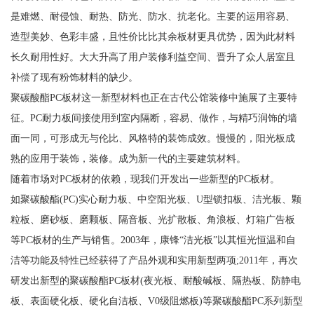
是难燃、耐侵蚀、耐热、防光、防水、抗老化。主要的运用容易、
造型美妙、色彩丰盛，且性价比比其余板材更具优势，因为此材料
长久耐用性好。大大升高了用户装修利益空间、晋升了众人居室且
补偿了现有粉饰材料的缺少。
聚碳酸酯PC板材这一新型材料也正在古代公馆装修中施展了主要特
征。PC耐力板间接使用到室内隔断，容易、做作，与精巧润饰的墙
面一同，可形成无与伦比、风格特的装饰成效。慢慢的，阳光板成
熟的应用于装饰，装修。成为新一代的主要建筑材料。
随着市场对PC板材的依赖，现我们开发出一些新型的PC板材。
如聚碳酸酯(PC)实心耐力板、中空阳光板、U型锁扣板、洁光板、颗
粒板、磨砂板、磨颗板、隔音板、光扩散板、角浪板、灯箱广告板
等PC板材的生产与销售。2003年，康锋“洁光板”以其恒光恒温和自
洁等功能及特性已经获得了产品外观和实用新型两项;2011年，再次
研发出新型的聚碳酸酯PC板材(夜光板、耐酸碱板、隔热板、防静电
板、表面硬化板、硬化自洁板、V0级阻燃板)等聚碳酸酯PC系列新型