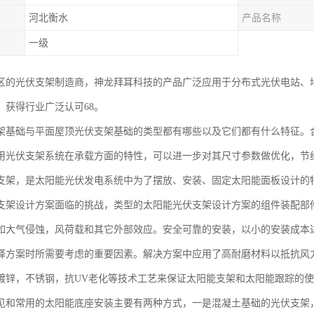
河北衡水
产品名称
一级
区的光伏支架制造商，神龙拜耳科技的产品广泛应用于分布式光伏电站、
，获得行业广泛认可68。
架基础与平面屋顶光伏支架基础的类型都有哪些以及它们都有什么特征。
用光伏支架系统在承载方面的特性，可以进一步对其尺寸参数做优化，节
支架，是太阳能光伏发电系统中为了摆放、安装、固定太阳能面板设计的
支架设计方案面临的挑战，类型的太阳能光伏支架设计方案的组件装配部
如大气侵蚀，风荷载和其它外部效应。安全可靠的安装，以小的安装成本
择方案时所需要考虑的重要因素。解决方案中应用了高耐磨材料以抵抗风
镀锌，不锈钢，抗UV老化等技术工艺来保证太阳能支架和太阳能跟踪的
见和常用的太阳能底座安装主要有两种方式，一是混凝土基础的光伏支架