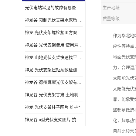
光伏电站常见的故障有哪些
生产地址
质量等级
神龙谷 预制光伏支架水泥墩 抗震性能优
神龙 光伏支架螺栓紧固方案 土地利用率高
作为华北地
神龙谷 光伏支架费用 使用寿命长
应性等特点
地面光伏支
神龙 山地光伏支架快速找平 抗风耐压
力，合理运
神龙 光伏支架扭矩系数检测 适应性强
太阳能光伏
神龙谷 德州辉耀光伏支架有限公司 材质多样
太阳能光伏
神龙谷 光伏支架甘肃 土地利用率高
靠，能承受
神龙 光伏支架柱子图片 维护*
些都是做选
神龙谷 u型光伏支架图片 抗紫外线
化，超厚热
目前比较常