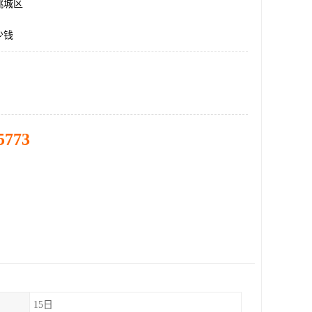
桃城区
少钱
5773
15日