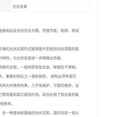
光伏支架
地面电站及光伏农业大棚，凭借节能、耐用、高适
合理的光伏支架形式能够提升系统抗风抗雪载的能
约材料，为光伏系统进一步降做出贡献。
特殊的支架。一般材质有铝合金、碳钢及不锈钢。
件，重要的特征之一是耐候性。 结构必须牢固可
达到大的使用效果，几乎免维护，可靠的维修，这
力雪荷载和其它腐蚀作用。综合利用了铝合金阳氧
使用寿命。
，另一种是地桩基础的光伏支架。国内目前一些比