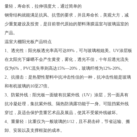
量轻，寿命长，拉伸强度大，通过简单的
钢骨结构就能满足抗风、抗雪的要求，并且寿命长，美观大方，减
少重复建设及投资，是目前替代原始的塑料薄膜温室与玻璃温室的
产品。
温室大棚阳光板产品特点
1、透光性：阳光板透光率高可达89%，可与玻璃相妣美。UV涂层板
在太阳光下爆晒不会产生黄变，雾化，透光不佳，十年后透光流失
仅为6%，PVC流失率则高达15%—20%，玻璃纤维为12%-20%。
2、抗撞击：是热塑性塑料中抗冲击性佳的一种，抗冲击性能是玻璃
和有机玻璃的10至27倍。
3、防紫外线：阳光板一面镀有抗紫外线（UV）涂层，另一面具有
抗冷凝处理，集抗紫外线、隔热防滴露功能于一身。可阻挡紫外线
穿过，及适合保护贵重艺术品及展品，使其不受紫外线破坏。
4、重量轻：比重仅为一般玻璃的1/12，且不易击碎，节省运输、搬
卸、安装以及支撑框架的成本。