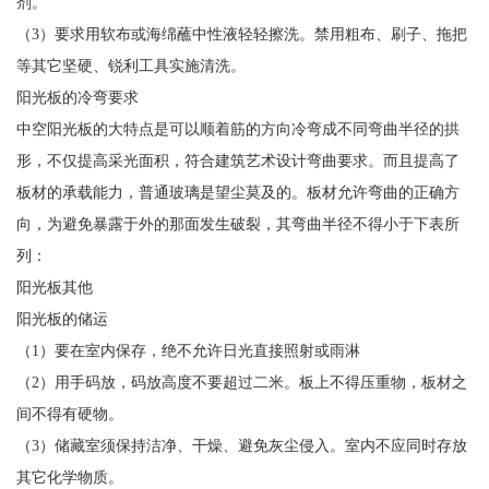
剂。
（3）要求用软布或海绵蘸中性液轻轻擦洗。禁用粗布、刷子、拖把
等其它坚硬、锐利工具实施清洗。
阳光板的冷弯要求
中空阳光板的大特点是可以顺着筋的方向冷弯成不同弯曲半径的拱
形，不仅提高采光面积，符合建筑艺术设计弯曲要求。而且提高了
板材的承载能力，普通玻璃是望尘莫及的。板材允许弯曲的正确方
向，为避免暴露于外的那面发生破裂，其弯曲半径不得小于下表所
列：
阳光板其他
阳光板的储运
（1）要在室内保存，绝不允许日光直接照射或雨淋
（2）用手码放，码放高度不要超过二米。板上不得压重物，板材之
间不得有硬物。
（3）储藏室须保持洁净、干燥、避免灰尘侵入。室内不应同时存放
其它化学物质。