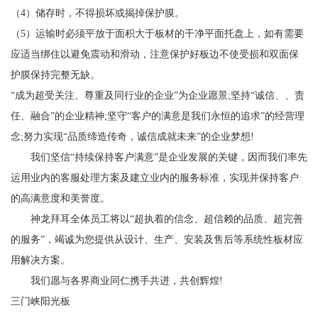
（4）储存时，不得损坏或揭掉保护膜。
（5）运输时必须平放于面积大于板材的干净平面托盘上，如有需要
应适当绑住以避免震动和滑动，注意保护好板边不使受损和双面保
护膜保持完整无缺。
“成为超受关注、尊重及同行业的企业”为企业愿景;坚持“诚信、、责
任、融合”的企业精神;坚守“客户的满意是我们永恒的追求”的经营理
念;努力实现“品质缔造传奇，诚信成就未来”的企业梦想!
我们坚信“持续保持客户满意”是企业发展的关键，因而我们率先
运用业内的客服处理方案及建立业内的服务标准，实现并保持客户
的高满意度和美誉度。
神龙拜耳全体员工将以“超执着的信念、超信赖的品质、超完善
的服务”，竭诚为您提供从设计、生产、安装及售后等系统性板材应
用解决方案。
我们愿与各界商业同仁携手共进，共创辉煌!
三门峡阳光板