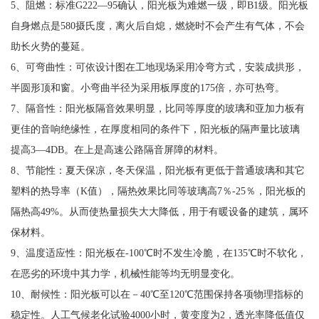
5、阻燃：标准G222—95确认，阳光板为难燃一级，即B1级。阳光板
自身燃点是580摄氏度，离火后自熄，燃烧时不会产生有气体，不会
助长火势的蔓延。
6、可弯曲性：可依设计图在工地现场采用冷弯方式，安装成拱形，
半圆形顶和窗。小弯曲半径为采用板厚度的175倍，亦可热弯。
7、隔音性：阳光板隔音效果明显，比同等厚度的玻璃和亚加力板有
更佳的音响绝缘性，在厚度相同的条件下，阳光板的隔声量比玻璃
提高3—4DB。在上是高速公路隔音屏障的材料。
8、节能性：夏天保凉，冬天保温，阳光板有更低于普通玻璃和其它
塑料的热导率（K值），隔热效果比同等玻璃高7％-25％，阳光板的
隔热高49%。从而使热量损失大大降低，用于有暖设备的建筑，属环
保材料。
9、温度适应性：阳光板在-100℃时不发生冷脆，在135℃时不软化，
在恶劣的环境中其力学，机械性能等均无明显变化。
10、耐候性：阳光板可以在－40℃至120℃范围保持各项物理指标的
稳定性。人工气候老化试验4000小时，黄变度为2，透光率降低值仅