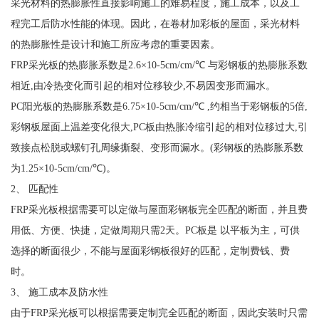
采光材料的热膨胀性直接影响施工的难易程度，施工成本，以及工
程完工后防水性能的体现。因此，在卷材加彩板的屋面，采光材料
的热膨胀性是设计和施工所应考虑的重要因素。
FRP采光板的热膨胀系数是2.6×10-5cm/cm/℃ 与彩钢板的热膨胀系数
相近,由冷热变化而引起的相对位移较少,不易因变形而漏水。
PC阳光板的热膨胀系数是6.75×10-5cm/cm/℃ ,约相当于彩钢板的5倍,
彩钢板屋面上温差变化很大,PC板由热胀冷缩引起的相对位移过大,引
致接点松脱或螺钉孔周缘撕裂、变形而漏水。(彩钢板的热膨胀系数
为1.25×10-5cm/cm/℃)。
2、 匹配性
FRP采光板根据需要可以定做与屋面彩钢板完全匹配的断面，并且费
用低、方便、快捷，定做周期只需2天。PC板是 以平板为主，可供
选择的断面很少，不能与屋面彩钢板很好的匹配，定制费钱、费
时。
3、 施工成本及防水性
由于FRP采光板可以根据需要定制完全匹配的断面，因此安装时只需