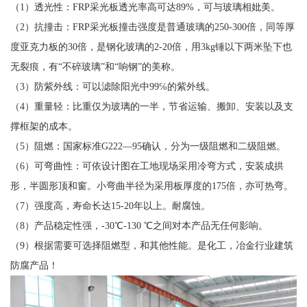
（1）透光性：FRP采光板透光率高可达89%，可与玻璃相妣美。
（2）抗撞击：FRP采光板撞击强度是普通玻璃的250-300倍，同等厚
度亚克力板的30倍，是钢化玻璃的2-20倍，用3kg锤以下两米坠下也
无裂痕，有“不碎玻璃”和“响钢”的美称。
（3）防紫外线：可以滤除阳光中99℅的紫外线。
（4）重量轻：比重仅为玻璃的一半，节省运输、搬卸、安装以及支
撑框架的成本。
（5）阻燃：国家标准G222—95确认，分为一级阻燃和二级阻燃。
（6）可弯曲性：可依设计图在工地现场采用冷弯方式，安装成拱
形，半圆形顶和窗。小弯曲半径为采用板厚度的175倍，亦可热弯。
（7）强度高，寿命长达15-20年以上。耐腐蚀。
（8）产品稳定性强，-30℃-130 ℃之间对本产品无任何影响。
（9）根据需要可选择阻燃型，和其他性能。是化工，冶金行业建筑
防腐产品！