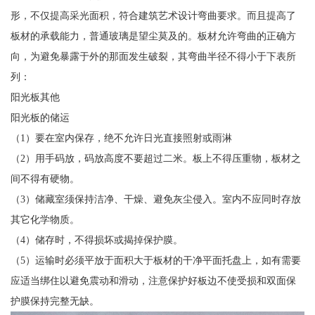
形，不仅提高采光面积，符合建筑艺术设计弯曲要求。而且提高了
板材的承载能力，普通玻璃是望尘莫及的。板材允许弯曲的正确方
向，为避免暴露于外的那面发生破裂，其弯曲半径不得小于下表所
列：
阳光板其他
阳光板的储运
（1）要在室内保存，绝不允许日光直接照射或雨淋
（2）用手码放，码放高度不要超过二米。板上不得压重物，板材之
间不得有硬物。
（3）储藏室须保持洁净、干燥、避免灰尘侵入。室内不应同时存放
其它化学物质。
（4）储存时，不得损坏或揭掉保护膜。
（5）运输时必须平放于面积大于板材的干净平面托盘上，如有需要
应适当绑住以避免震动和滑动，注意保护好板边不使受损和双面保
护膜保持完整无缺。