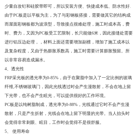
少量自攻钉和硅胶带即可，所以安装方便、快捷成本低、防水性好.
由于PC板是以平板为主，为了与彩钢板搭接，需要做其它的结构成
而屋面彩钢板都为波浪型，导致接点很难处理，施工时成本高，费
时、费力，又因为PC板受工艺限制，长只能做6米，因此接缝处需要
进行铝压边处理，，材料上面还需要增加副檩，增加了施工成本以
及复杂程度，又由于热膨胀系数高，施工时需要计算膨胀预留。所
以非常容易造成漏水。
4、透光性
FRP采光板的透光率为0-85%，由于在聚脂中加入了一定比例的玻璃
纤维,不锈钢玻璃门，因此光线透过时会产生漫散射，不会在地上留
下光带，也不会产生眩光，可以提供很好的工作环境。
PC板是以纯树脂制成，透光率为0-88%，光线通过它时不会产生漫
散射，只是产生折射，光线会在地上留下明显的光带。当人抬头时
会觉得非常刺眼、眩目，工作时会觉得不是很舒服。
5、 使用寿命