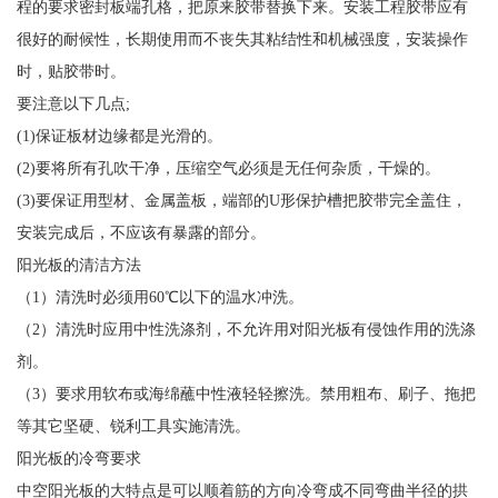
程的要求密封板端孔格，把原来胶带替换下来。安装工程胶带应有
很好的耐候性，长期使用而不丧失其粘结性和机械强度，安装操作
时，贴胶带时。
要注意以下几点;
(1)保证板材边缘都是光滑的。
(2)要将所有孔吹干净，压缩空气必须是无任何杂质，干燥的。
(3)要保证用型材、金属盖板，端部的U形保护槽把胶带完全盖住，
安装完成后，不应该有暴露的部分。
阳光板的清洁方法
（1）清洗时必须用60℃以下的温水冲洗。
（2）清洗时应用中性洗涤剂，不允许用对阳光板有侵蚀作用的洗涤
剂。
（3）要求用软布或海绵蘸中性液轻轻擦洗。禁用粗布、刷子、拖把
等其它坚硬、锐利工具实施清洗。
阳光板的冷弯要求
中空阳光板的大特点是可以顺着筋的方向冷弯成不同弯曲半径的拱