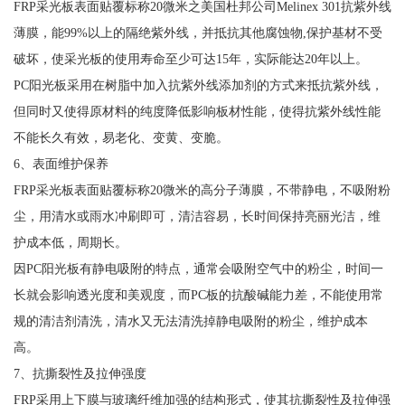
FRP采光板表面贴覆标称20微米之美国杜邦公司Melinex 301抗紫外线
薄膜，能99%以上的隔绝紫外线，并抵抗其他腐蚀物,保护基材不受
破坏，使采光板的使用寿命至少可达15年，实际能达20年以上。
PC阳光板采用在树脂中加入抗紫外线添加剂的方式来抵抗紫外线，
但同时又使得原材料的纯度降低影响板材性能，使得抗紫外线性能
不能长久有效，易老化、变黄、变脆。
6、表面维护保养
FRP采光板表面贴覆标称20微米的高分子薄膜，不带静电，不吸附粉
尘，用清水或雨水冲刷即可，清洁容易，长时间保持亮丽光洁，维
护成本低，周期长。
因PC阳光板有静电吸附的特点，通常会吸附空气中的粉尘，时间一
长就会影响透光度和美观度，而PC板的抗酸碱能力差，不能使用常
规的清洁剂清洗，清水又无法清洗掉静电吸附的粉尘，维护成本
高。
7、抗撕裂性及拉伸强度
FRP采用上下膜与玻璃纤维加强的结构形式，使其抗撕裂性及拉伸强