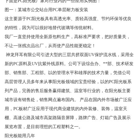
下面是PC阳光板厂家对行业内的一些应用实例图：
图一：某城市公交站台用PC单层耐力板安装
这主要源于PC阳光板具有高透光率、质轻高强度、节约环保等优良
的特性，因为可以很好地替代玻璃等传统材料。
我厂一直坚持使用全新原包料生产，高标准严要求，把好质量关，
不让一张残次品出厂，从而使产品性能更稳定！
神龙拜耳有限公司引进大型的三层共挤双面UV保护流水线，采用全
新的PC原料及UV抗紫外线原料。公司下设综合办、**部、技术研发
部、销售部、工程部。以的管理水平和雄厚的技术力量，凭借公司
高层管理人员多年来从事阳光板领域的宝贵经验，以的PC阳光板系
列产品，完善的售后服务赢得建筑、温室等行业的，在阳光板主要
城市设有销售处，销售网点遍布国内。 产品在国内外市场被广泛应
用，PC板材广泛应用于现代商业建筑的内外装修、装饰，温室天
棚、高速公路及城市高架路隔音屏障，路牌广告、灯箱广告及展示
展览布置，是目前理想的工程塑料之一。
阳光板能用几年