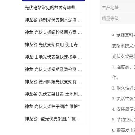
光伏电站常见的故障有哪些
生产地址
质量等级
神龙谷 预制光伏支架水泥墩 抗震性能优
神龙 光伏支架螺栓紧固方案 土地利用率高
神龙拜耳科技
神龙谷 光伏支架费用 使用寿命长
支架系统采
光伏支架是
神龙 山地光伏支架快速找平 抗风耐压
1. 强度
神龙 光伏支架扭矩系数检测 适应性强
件。
神龙谷 德州辉耀光伏支架有限公司 材质多样
2. 耐久
神龙谷 光伏支架甘肃 土地利用率高
3. 灵活
神龙 光伏支架柱子图片 维护*
4. 安装
神龙谷 u型光伏支架图片 抗紫外线
5. 节约
6. 提高