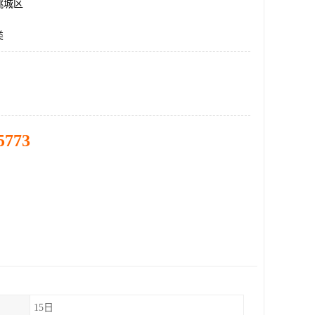
桃城区
类
5773
15日