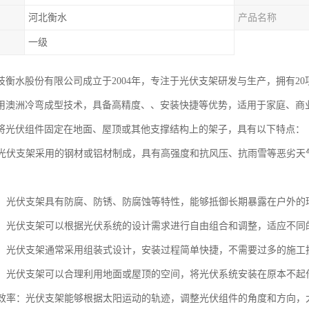
河北衡水
产品名称
一级
衡水股份有限公司成立于2004年，专注于光伏支架研发与生产，拥有20项技术
用澳洲冷弯成型技术，具备高精度、、安装快捷等优势，适用于家庭、商
将光伏组件固定在地面、屋顶或其他支撑结构上的架子，具有以下特点：
高：光伏支架采用的钢材或铝材制成，具有高强度和抗风压、抗雨雪等恶劣
性好：光伏支架具有防腐、防锈、防腐蚀等特性，能够抵御长期暴露在户外
性强：光伏支架可以根据光伏系统的设计需求进行自由组合和调整，适应不
简便：光伏支架通常采用组装式设计，安装过程简单快捷，不需要过多的施
空间：光伏支架可以合理利用地面或屋顶的空间，将光伏系统安装在原本不
发电效率：光伏支架能够根据太阳运动的轨迹，调整光伏组件的角度和方向