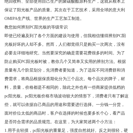
绝回收料、全部使用自己生产的聚碳酸酯原料生产，这就从根本上
保证了阳光板产品的质量。其次在于工艺技术，采用全球的意大利
OMIPA生产线、世界的生产工艺加工制造。
教您如何辨别PC阳光板的等级常识
即使已经遍及到了各个方面的建设与使用，但我相信懂得辨别PC阳
光板好坏的人却不多。然而，人们都觉得只是购买一次两次，没有
必要去详细地研究。当然要深究的确是需要花费很多的时间。为了
防止购买PC阳光板时被，教你几个又简单又实用的辨别方法。根据
质量有几个阶层划分，先消费者要知道，为了适应不同消费群和消
费需求，将商品根据保质期化分为三个品次。每个品次的牌子，材
料，质量，价格都是不相同的，除此之外也有一些商家提供低档的
pc阳光板。pc阳光板价格市场波动较大的情形下，消费者只有了解这
些，就可以依据自己商品的用途和需要进行选择。一分钱一分货，
面对价位太低的商品时，客户在选择的时候也要多长个心，看产品
是否符合需求的品质规范。在这里，为大家简述两个小方法：
1.用手去轻摸，pc阳光板的重量足，强度自然就好。反之则很轻，硬