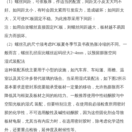
（1）螺丝间距，可依板厚，作适当的配置，间距太小及太大均不
好。如间距太小，有时会因太紧而引发应力，造成破坏；如间距太
大，又可使PC板固定不稳。为此推荐采用下间距：
注：如用自攻螺丝直接固定PC板，则螺丝间距越大，板材越不易因
应力而损坏。
（2）螺丝孔的尺寸须考虑PC板夏冬季节及书夜热胀冷缩的不同。一
般而言，螺丝孔径应比螺丝起码径大2~4mm，以预留膨胀空间
湿式装配法
这种装配系统主要用于小型的设施，如汽车库、车站篷、雨檐、温
室以及其它许多替代玻璃的场合。当采用湿式装配法，如下图2所示
基本要求是密封系统要能承受板材一定量的移动，允许热膨胀而不
降低其与框架及板材之间的粘结力。一般推荐使用中性硅酮胶与中
空阳光板的湿式 装配，但要特别注意，在使用前必须检查所用密封
胶的化学性，不可选用酸性及碱性硅酮胶，因为这些固化剂会导致
板材龟裂，尤其当有内应力时，在选用密封胶时，除考虑化学适性
外，还要重点检验，延伸度及耐候性等。