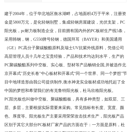
建于2004年，位于华北地区衡水湖畔，占地面积4万于平米，注册资
金是5800万元，是化轻钢别墅，集成轻钢房屋建设，光伏支架，PC
阳光板，pc耐力板制造企业，目前拥有国内外的PC板材生产线5条，
采用韩钢，钢，G550牌号轻钢，德国拜耳（BAYER）和美国通用
（GE）PC高分子聚碳酸酯原料及瑞士UV抗紫外线原料，凭借公司
高层管理人员十几年之宝贵经验，产品和技术均达到水平，生产的
PC聚碳酸酯系列中空板、实心板、型材等产品畅销全国,并被选作北
京开幕式"历史长卷"中心板材和开幕式“同一个世界、同一个梦想”节
目中地球造形由我公司提供制作,衡水神龙实业板材成功地托起了全
中国的梦想和希望我们的有克鲁特阳光板，杜马欣格阳光板。
PC阳光板也叫做中空板、聚碳酸酯板，具有多种类型，如双层、三
层、多层，主要根据实际需要来采购。常见指标有长度、宽度、颜
色、厚度等。阳光板生产主要采用荣荣攻击技术生产，阳光板产品
区别于其它大部分PC板材厂家产品的方面在于：一方面是原料，杜