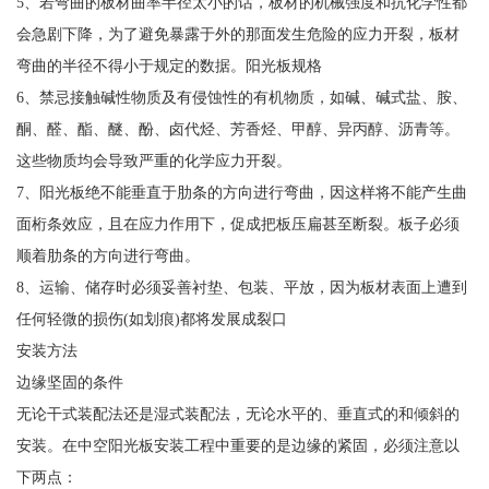
5、若弯曲的板材曲率半径太小的话，板材的机械强度和抗化学性都
会急剧下降，为了避免暴露于外的那面发生危险的应力开裂，板材
弯曲的半径不得小于规定的数据。阳光板规格
6、禁忌接触碱性物质及有侵蚀性的有机物质，如碱、碱式盐、胺、
酮、醛、酯、醚、酚、卤代烃、芳香烃、甲醇、异丙醇、沥青等。
这些物质均会导致严重的化学应力开裂。
7、阳光板绝不能垂直于肋条的方向进行弯曲，因这样将不能产生曲
面桁条效应，且在应力作用下，促成把板压扁甚至断裂。板子必须
顺着肋条的方向进行弯曲。
8、运输、储存时必须妥善衬垫、包装、平放，因为板材表面上遭到
任何轻微的损伤(如划痕)都将发展成裂口
安装方法
边缘坚固的条件
无论干式装配法还是湿式装配法，无论水平的、垂直式的和倾斜的
安装。在中空阳光板安装工程中重要的是边缘的紧固，必须注意以
下两点：