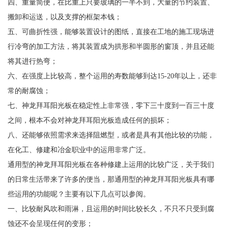
四、重量简便，在比重上只要玻璃的一半不到，大量的节约装置、
搬卸和运送，以及支撑的框架本钱；
五、可曲折性强，能够装置设计的图纸，直接在工地的施工现场进
行冷弯的加工方法，将其装置成为拱形和半圆形的窗顶，并且还能
将其进行热弯；
六、在强度上比较高，整个运用的寿数能够到达15-20年以上，还非
常的耐腐蚀；
七、神龙拜耳阳光板在稳定性上非常强，零下三十度到一百三十度
之间，根本不会对神龙拜耳阳光板造成任何的损坏；
八、还能够依照需求来选择阻燃型，或者是具有其他比较的功能，
在化工、修建和冶金职业中的运用非常广泛。
通用型的神龙拜耳阳光板在各种修建上运用的比较广泛，关于我们
的日常生活带来了许多的便当，那通用型的神龙拜耳阳光板具有哪
些运用的功能呢？主要有以下几点可以参阅。
一、比较耐风吹和雨淋，且运用的时间比较长久，不只不只受到腐
蚀还不会呈现任何的变形；