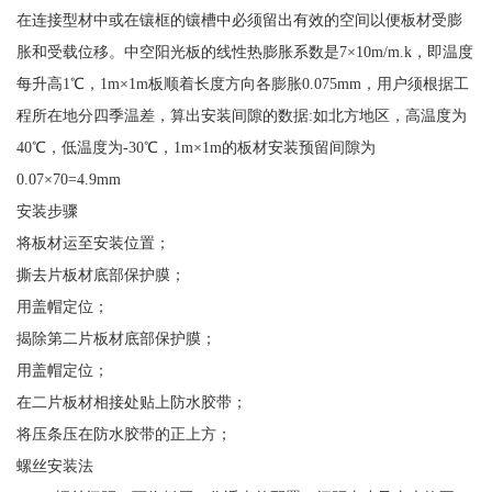
在连接型材中或在镶框的镶槽中必须留出有效的空间以便板材受膨
胀和受载位移。中空阳光板的线性热膨胀系数是7×10m/m.k，即温度
每升高1℃，1m×1m板顺着长度方向各膨胀0.075mm，用户须根据工
程所在地分四季温差，算出安装间隙的数据:如北方地区，高温度为
40℃，低温度为-30℃，1m×1m的板材安装预留间隙为
0.07×70=4.9mm
安装步骤
将板材运至安装位置；
撕去片板材底部保护膜；
用盖帽定位；
揭除第二片板材底部保护膜；
用盖帽定位；
在二片板材相接处贴上防水胶带；
将压条压在防水胶带的正上方；
螺丝安装法