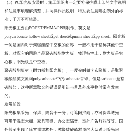
（5）PC阳光板安装时，施工组织者一定要将保护膜上印的文字说明
和注意事项理解清楚，并向操作员说明，特别要注意哪面朝外的标
准，千万不可错装。
阳光板主要由PC/PET/PMMA/PP料制作。英文是
polycarbonate hollow sheet或pet sheet或pmma sheet或pp sheet。阳光板
一词是国内对于聚碳酸酯中空板的俗称，一般不用于指称其他中空
板。对应它的同胞产品聚碳酸酯耐力板，物理特性上，耐力板是实
心板，阳光板是中空板。
聚碳酸酯板材（耐力板和阳光板））一度被叫做卡布隆板，是取聚
碳酸酯英文原词polycarbonate中的carbonate音译。但是carbonate意指
碳酸盐，这种断章取义的错误是引进与普及外来事物时常有发生
的。
发展前景
阳光板集采光、保温、隔音于一身，可遮阳挡雨，亦可保温透光，
可用于温室大棚、家具雨棚、办公室隔音、室外广告灯箱等等。国
外甚至出现了除支撑结构外，纯聚碳酸酯材质的大型透明采光房