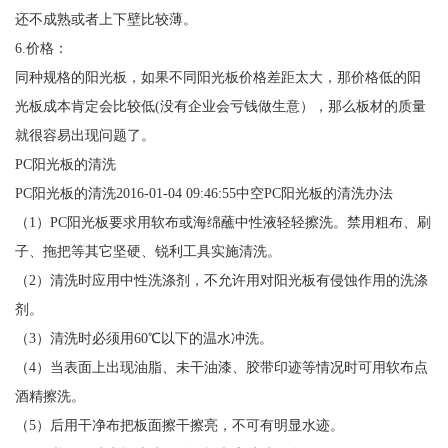
还不成熟或者上下壁比较薄。
6.价格：
同种规格的阳光板，如果不同阳光板价格差距太大，那价格低的阳
光板成本肯定会比较低(没有企业会亏钱做生意），那么板材的质量
就很容易出现问题了。
PC阳光板的清洗
PC阳光板的清洗2016-01-04 09:46:55中空PC阳光板的清洗办法
（1）PC阳光板要求用软布或海绵蘸中性液轻轻擦洗。禁用粗布、刷
子、拖把等其它坚硬、锐利工具实施清洗。
（2）清洗时应用中性洗涤剂，不允许用对阳光板有侵蚀作用的洗涤
剂。
（3）清洗时必须用60℃以下的温水冲洗。
（4）当表面上出现油脂、未干油漆、胶带印迹等情况时可用软布点
酒精擦洗。
（5）后用干净布把板面擦干擦亮，不可有明显水迹。