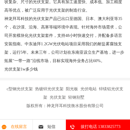
状复杂、尺寸的光伏支架。它具有加工速度快、成本低、加工精度
高等优点，被广泛应用于光伏支架的制造行业。
神龙拜耳科技的光伏支架产品已出口至德国、日本、澳大利亚等35
个，在沙漠、沿海、高寒等端环境中表现。针对海外市场需求，公
司开发模块化光伏支架套件，支持48小时快速交付，并配备多语言
安装指南。中东迪拜1.2GW光伏电站项目采用我们的耐盐雾腐蚀支
架，运行5年。未来三年，公司计划在东南亚设立生产基地，进一步
拓展“一带一路”沿线市场，目标实现海外业务占比60%。
光伏支架1w多少钱
c型钢光伏支架 热镀锌光伏支架 阳光板 光伏电站 锌镁铝光伏支
架 光伏支架 轻钢别墅
版权所有：神龙拜耳科技衡水股份有限公司
在线留言
短信
拔打电话 13833825773