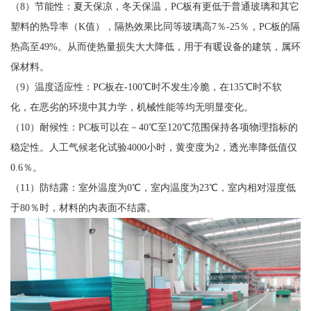
（8）节能性：夏天保凉，冬天保温，PC板有更低于普通玻璃和其它
塑料的热导率（K值），隔热效果比同等玻璃高7％-25％，PC板的隔
热高至49%。从而使热量损失大大降低，用于有暖设备的建筑，属环
保材料。
（9）温度适应性：PC板在-100℃时不发生冷脆，在135℃时不软
化，在恶劣的环境中其力学，机械性能等均无明显变化。
（10）耐候性：PC板可以在－40℃至120℃范围保持各项物理指标的
稳定性。人工气候老化试验4000小时，黄变度为2，透光率降低值仅
0.6％。
（11）防结露：室外温度为0℃，室内温度为23℃，室内相对湿度低
于80％时，材料的内表面不结露。