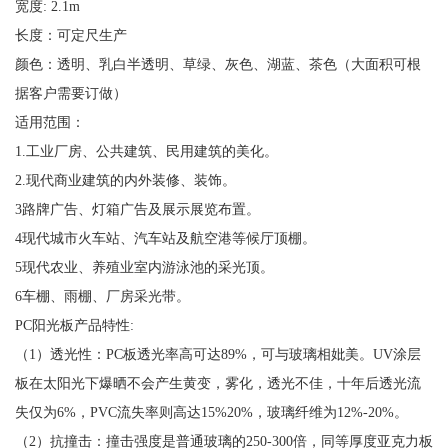
宽度: 2.1m
长度：可定尺生产
颜色：透明、乳白半透明、草绿、灰色、湖蓝、茶色（大面积可根
据客户需要订做）
适用范围：
1.工业厂房、公共建筑、民用建筑的美化。
2.现代商业建筑的内外装修、装饰。
3路牌广告、灯箱广告及展示展览布置。
4现代城市火车站、汽车站及航空港等候厅顶棚。
5现代农业、养殖业室内游泳池的采光顶。
6车棚、雨棚、厂房采光带。
PC阳光板产品特性:
（1）透光性：PC板透光率高可达89%，可与玻璃相妣美。UV涂层
板在太阳光下爆晒不会产生黄变，雾化，透光不佳，十年后透光流
失仅为6%，PVC流失率则高达15%20%，玻璃纤维为12%-20%。
（2）抗撞击：撞击强度是普通玻璃的250-300倍，同等厚度亚克力板