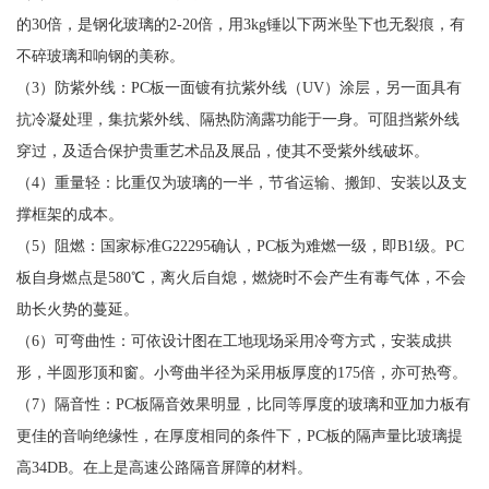
的30倍，是钢化玻璃的2-20倍，用3kg锤以下两米坠下也无裂痕，有
不碎玻璃和响钢的美称。
（3）防紫外线：PC板一面镀有抗紫外线（UV）涂层，另一面具有
抗冷凝处理，集抗紫外线、隔热防滴露功能于一身。可阻挡紫外线
穿过，及适合保护贵重艺术品及展品，使其不受紫外线破坏。
（4）重量轻：比重仅为玻璃的一半，节省运输、搬卸、安装以及支
撑框架的成本。
（5）阻燃：国家标准G22295确认，PC板为难燃一级，即B1级。PC
板自身燃点是580℃，离火后自熄，燃烧时不会产生有毒气体，不会
助长火势的蔓延。
（6）可弯曲性：可依设计图在工地现场采用冷弯方式，安装成拱
形，半圆形顶和窗。小弯曲半径为采用板厚度的175倍，亦可热弯。
（7）隔音性：PC板隔音效果明显，比同等厚度的玻璃和亚加力板有
更佳的音响绝缘性，在厚度相同的条件下，PC板的隔声量比玻璃提
高34DB。在上是高速公路隔音屏障的材料。