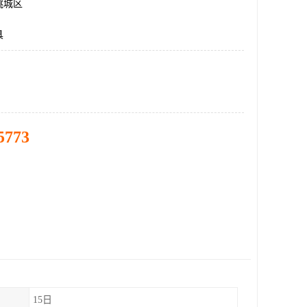
桃城区
具
5773
15日