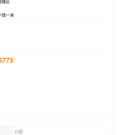
桃城区
少钱一米
5773
15日