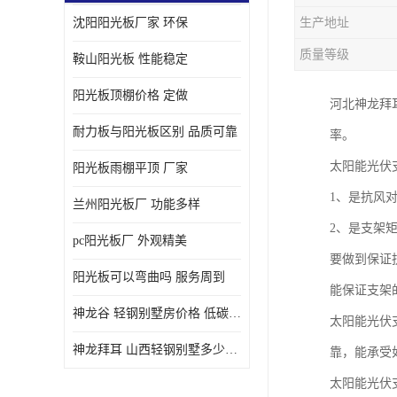
沈阳阳光板厂家 环保
生产地址
质量等级
鞍山阳光板 性能稳定
阳光板顶棚价格 定做
河北神龙拜
耐力板与阳光板区别 品质可靠
率。
太阳能光伏
阳光板雨棚平顶 厂家
1、是抗风
兰州阳光板厂 功能多样
2、是支架
pc阳光板厂 外观精美
要做到保证
阳光板可以弯曲吗 服务周到
能保证支架
神龙谷 轻钢别墅房价格 低碳环保
太阳能光伏
神龙拜耳 山西轻钢别墅多少钱 施工快捷
靠，能承受
太阳能光伏