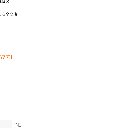
桃城区
装安全交底
5773
15日