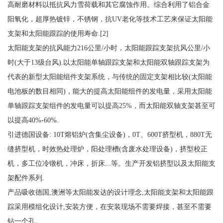
高耐磨材料以抵抗风力雪荷载和其它腐蚀作用。综合利用了铝合金
阳氧化，超厚热镀锌，不锈钢，抗UV老化等技术工艺来保证太阳能
支架和太阳能跟踪的使用寿命.[2]
太阳能支架的抗风能力216公里/小时，太阳能跟踪支架抗风公里/小
时(大于13级台风).以太阳能单轴跟踪支架和太阳能双轴跟踪支架为
代表的新型太阳能组件支架系统，与传统的固定支架相比较(太阳能
电池板的数目相同)，能大的提高太阳能组件的发电量，采用太阳能
单轴跟踪支架组件的发电量可以提高25%，而太阳能双轴支架甚至可
以提高40%-60%.
引进德国设备: 10T熔铝炉(含集尘设备)，0T、600T挤型机，880T无
缝挤型机，时效热处理炉，阳处理槽(含废水处理设备)，挤型校正
机，多工位冷镦机，冲床，折床...等。生产开发铝挤型以及太阳能支
架配件系列.
产品吸收德国,澳洲等太阳能发达的设计理念,太阳能支架和太阳能跟
踪采用模组化设计,安装方便，在安装现场不需要焊接，甚至不需要
钻一个孔。