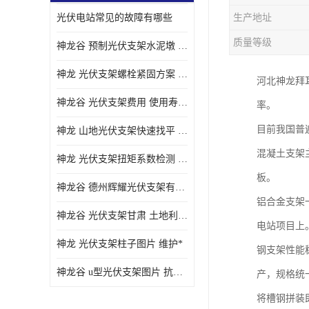
光伏电站常见的故障有哪些
生产地址
质量等级
神龙谷 预制光伏支架水泥墩 抗震性能优
神龙 光伏支架螺栓紧固方案 土地利用率高
河北神龙拜
神龙谷 光伏支架费用 使用寿命长
率。
目前我国普
神龙 山地光伏支架快速找平 抗风耐压
混凝土支架
神龙 光伏支架扭矩系数检测 适应性强
板。
神龙谷 德州辉耀光伏支架有限公司 材质多样
铝合金支架
神龙谷 光伏支架甘肃 土地利用率高
电站项目上
神龙 光伏支架柱子图片 维护*
钢支架性能
神龙谷 u型光伏支架图片 抗紫外线
产，规格统
将槽钢拼装