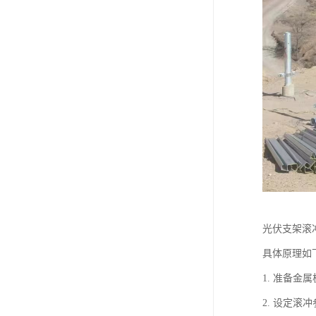
光伏支架滚
具体原理如
1. 准备
2. 设定