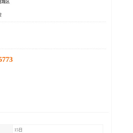
桃城区
架
5773
15日