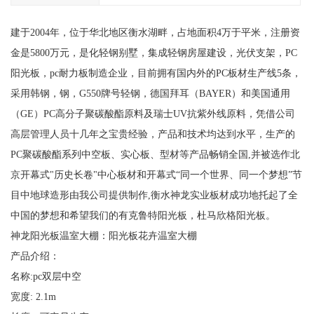
建于2004年，位于华北地区衡水湖畔，占地面积4万于平米，注册资
金是5800万元，是化轻钢别墅，集成轻钢房屋建设，光伏支架，PC
阳光板，pc耐力板制造企业，目前拥有国内外的PC板材生产线5条，
采用韩钢，钢，G550牌号轻钢，德国拜耳（BAYER）和美国通用
（GE）PC高分子聚碳酸酯原料及瑞士UV抗紫外线原料，凭借公司
高层管理人员十几年之宝贵经验，产品和技术均达到水平，生产的
PC聚碳酸酯系列中空板、实心板、型材等产品畅销全国,并被选作北
京开幕式"历史长卷"中心板材和开幕式“同一个世界、同一个梦想”节
目中地球造形由我公司提供制作,衡水神龙实业板材成功地托起了全
中国的梦想和希望我们的有克鲁特阳光板，杜马欣格阳光板。
神龙阳光板温室大棚：阳光板花卉温室大棚
产品介绍：
名称:pc双层中空
宽度: 2.1m