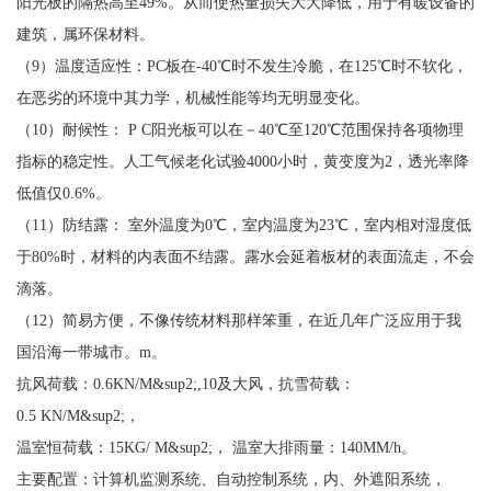
阳光板的隔热高至49%。从而使热量损失大大降低，用于有暖设备的
建筑，属环保材料。
（9）温度适应性：PC板在-40℃时不发生冷脆，在125℃时不软化，
在恶劣的环境中其力学，机械性能等均无明显变化。
（10）耐候性： P C阳光板可以在－40℃至120℃范围保持各项物理
指标的稳定性。人工气候老化试验4000小时，黄变度为2，透光率降
低值仅0.6%。
（11）防结露： 室外温度为0℃，室内温度为23℃，室内相对湿度低
于80%时，材料的内表面不结露。露水会延着板材的表面流走，不会
滴落。
（12）简易方便，不像传统材料那样笨重，在近几年广泛应用于我
国沿海一带城市。m。
抗风荷载：0.6KN/M&sup2;,10及大风，抗雪荷载：
0.5 KN/M&sup2;，
温室恒荷载：15KG/ M&sup2;， 温室大排雨量：140MM/h。
主要配置：计算机监测系统、自动控制系统，内、外遮阳系统，