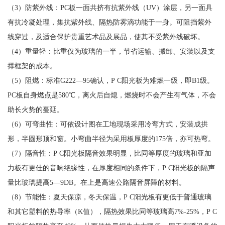
（3）防紫外线：PC板一面共挤有抗紫外线（UV）涂层，另一面具
有抗冷凝处理，集抗紫外线、隔热防雾滴功能于一身。可阻挡紫外
线穿过，及适合保护贵重艺术品及展品，使其不受紫外线破坏。
（4）重量轻：比重仅为玻璃的一半，节省运输、搬卸、安装以及支
撑框架的成本。
（5）阻燃：标准G222—95确认，P C阳光板为难燃一级，即B1级。
PC板自身燃点是580℃，离火后自熄，燃烧时不会产生有气体，不会
助长火势的蔓延。
（6）可弯曲性：可依设计图在工地现场采用冷弯方式，安装成拱
形，半圆形顶和窗。小弯曲半径为采用板厚度的175倍，亦可热弯。
（7）隔音性：P C阳光板隔音效果明显，比同等厚度的玻璃和亚加
力板有更佳的音响绝缘性，在厚度相同的条件下，P C阳光板的隔声
量比玻璃提高5—9DB。在上是高速公路隔音屏障的材料。
（8）节能性：夏天保凉，冬天保温，P C阳光板有更低于普通玻璃
和其它塑料的热导率（K值），隔热效果比同等玻璃高7%-25%，P C