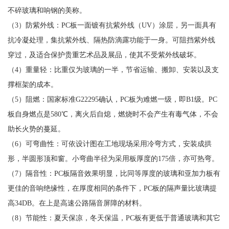
不碎玻璃和响钢的美称。
（3）防紫外线：PC板一面镀有抗紫外线（UV）涂层，另一面具有
抗冷凝处理，集抗紫外线、隔热防滴露功能于一身。可阻挡紫外线
穿过，及适合保护贵重艺术品及展品，使其不受紫外线破坏。
（4）重量轻：比重仅为玻璃的一半，节省运输、搬卸、安装以及支
撑框架的成本。
（5）阻燃：国家标准G22295确认，PC板为难燃一级，即B1级。PC
板自身燃点是580℃，离火后自熄，燃烧时不会产生有毒气体，不会
助长火势的蔓延。
（6）可弯曲性：可依设计图在工地现场采用冷弯方式，安装成拱
形，半圆形顶和窗。小弯曲半径为采用板厚度的175倍，亦可热弯。
（7）隔音性：PC板隔音效果明显，比同等厚度的玻璃和亚加力板有
更佳的音响绝缘性，在厚度相同的条件下，PC板的隔声量比玻璃提
高34DB。在上是高速公路隔音屏障的材料。
（8）节能性：夏天保凉，冬天保温，PC板有更低于普通玻璃和其它