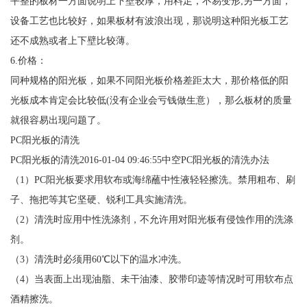
平整的板材一方面说明上下壁较厚，用料足，不易变形;另一方面，
设备工艺也比较好，如果板材有波浪出现，那说明这种阳光板工艺
还不成熟或者上下壁比较薄。
6.价格：
同种规格的阳光板，如果不同阳光板价格差距太大，那价格低的阳
光板成本肯定会比较低(没有企业会亏钱做生意），那么板材的质量
就很容易出现问题了。
PC阳光板的清洗
PC阳光板的清洗2016-01-04 09:46:55中空PC阳光板的清洗办法
（1）PC阳光板要求用软布或海绵蘸中性液轻轻擦洗。禁用粗布、刷
子、拖把等其它坚硬、锐利工具实施清洗。
（2）清洗时应用中性洗涤剂，不允许用对阳光板有侵蚀作用的洗涤
剂。
（3）清洗时必须用60℃以下的温水冲洗。
（4）当表面上出现油脂、未干油漆、胶带印迹等情况时可用软布点
酒精擦洗。