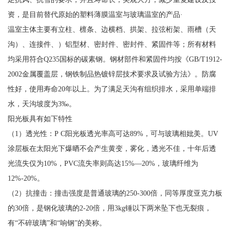
资，是目前替代原始的塑料薄膜温室与玻璃温室的产品·
温室主体主要有立柱、檩条、边横档、拱架、拉弦桁架、雨槽（天
沟）、连接件、）铝型材、密封件、密封件、紧固件等；所有材料
均采用符合Q235国标的碳素钢。钢材部件和紧固件均按《GB/T1912-
2002金属覆盖层，钢铁制品热镀锌层技术要求及试验方法》。防腐
性好，使用寿命20年以上。为了满足天沟有组织排水，采用单端排
水，天沟坡度为3‰。
阳光板具有如下特性
（1）透光性：P C阳光板透光率高可达89%，可与玻璃相妣美。UV
涂层板在太阳光下爆晒不会产生黄变，雾化，透光不佳，十年后透
光流失仅为10%，PVC流失率则高达15%—20%，玻璃纤维为
12%-20%。
（2）抗撞击：撞击强度是普通玻璃的250-300倍，同等厚度亚克力板
的30倍，是钢化玻璃的2-20倍，用3kg锤以下两米坠下也无裂痕，
有“不碎玻璃”和“响钢”的美称。