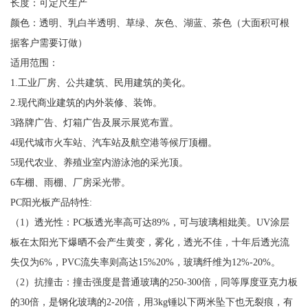
长度：可定尺生产
颜色：透明、乳白半透明、草绿、灰色、湖蓝、茶色（大面积可根
据客户需要订做）
适用范围：
1.工业厂房、公共建筑、民用建筑的美化。
2.现代商业建筑的内外装修、装饰。
3路牌广告、灯箱广告及展示展览布置。
4现代城市火车站、汽车站及航空港等候厅顶棚。
5现代农业、养殖业室内游泳池的采光顶。
6车棚、雨棚、厂房采光带。
PC阳光板产品特性:
（1）透光性：PC板透光率高可达89%，可与玻璃相妣美。UV涂层
板在太阳光下爆晒不会产生黄变，雾化，透光不佳，十年后透光流
失仅为6%，PVC流失率则高达15%20%，玻璃纤维为12%-20%。
（2）抗撞击：撞击强度是普通玻璃的250-300倍，同等厚度亚克力板
的30倍，是钢化玻璃的2-20倍，用3kg锤以下两米坠下也无裂痕，有