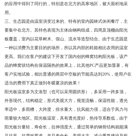
的应用中得到了同行的，特别是在北方的高寒地区，被大面积地采
用。
三、生态园是由温室演变过来的、特有的室内园林式休闲餐厅，主
要集中在北方。其特色表现为主体由钢构组成，四周及顶棚由阳光
板覆盖，室内以花草树木、假山、流水等造型结合。由于生态园是
一种以消费为主要目的的场所，所以其内部的耗能相比农用的温室
更高。我们在客户的建议下开发了国内创的蜂窝结构阳光板，该产
品的蜂窝状结构在保温隔热的效果上，比其他PC产品更加显著，有
客户实地试验，相比普通的两层中空板的节能高达到20%，使用户在
适当的费用下真正做到冬暧夏凉的效果！
阳光板温室多为文洛型（也可以采用圆拱形），多采用一跨多顶，
外形现代，结构稳定，形式美观大方，视觉流畅，保温性能，透光
率适中，多雨槽，大跨度，排水量大，抗风能力强，适合于风力与
雨量较大地区。阳光板温室，具有透光度好，热传导系数低，由于
阳光板分量轻，寿命长，拉伸强度大，通过简单的钢骨结构就能满
足抗风、抗雪的要求，并且寿命长，美观大方，减少重复建设及投