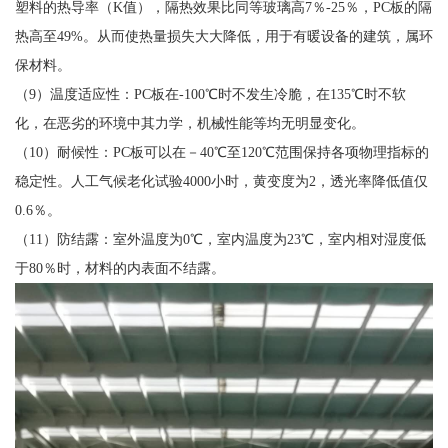
塑料的热导率（K值），隔热效果比同等玻璃高7％-25％，PC板的隔
热高至49%。从而使热量损失大大降低，用于有暖设备的建筑，属环
保材料。
（9）温度适应性：PC板在-100℃时不发生冷脆，在135℃时不软
化，在恶劣的环境中其力学，机械性能等均无明显变化。
（10）耐候性：PC板可以在－40℃至120℃范围保持各项物理指标的
稳定性。人工气候老化试验4000小时，黄变度为2，透光率降低值仅
0.6％。
（11）防结露：室外温度为0℃，室内温度为23℃，室内相对湿度低
于80％时，材料的内表面不结露。