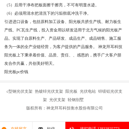
（5）后用干净布把板面擦干擦亮，不可有明显水迹。
（6）必须用清水把清洗下的污垢彻底冲洗干净。
引进进口设备，包括原料加工设备、阳光板共挤生产线、耐力板生
产线、PC瓦生产线，投入资金用以研发适用于北方气候的阳光板产
品。实现了自原料生产、产品研发、成品生产、成品销售、施工服
务为一体的全产业链经营，为客户提供的产品服务。 神龙拜耳科技
阳光板上下秉承着价值、品质、责任、、感恩的，携手广大客户朋
友合作共赢，共创美好明天。
阳光板pc价钱
c型钢光伏支架 热镀锌光伏支架 阳光板 光伏电站 锌镁铝光伏支
架 光伏支架 轻钢别墅
版权所有：神龙拜耳科技衡水股份有限公司
在线留言
短信
拔打电话 13833825773