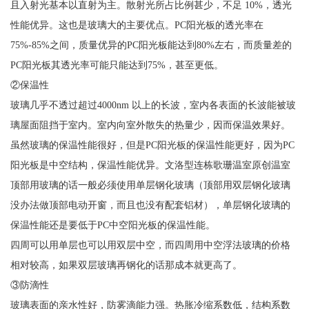
且入射光基本以直射为主。散射光所占比例甚少，不足 10%，透光
性能优异。这也是玻璃大的主要优点。PC阳光板的透光率在
75%-85%之间，质量优异的PC阳光板能达到80%左右，而质量差的
PC阳光板其透光率可能只能达到75%，甚至更低。
②保温性
玻璃几乎不透过超过4000nm 以上的长波，室内各表面的长波能被玻
璃屋面阻挡于室内。室内向室外散失的热量少，因而保温效果好。
虽然玻璃的保温性能很好，但是PC阳光板的保温性能更好，因为PC
阳光板是中空结构，保温性能优异。文洛型连栋歌珊温室原创温室
顶部用玻璃的话一般必须使用单层钢化玻璃（顶部用双层钢化玻璃
没办法做顶部电动开窗，而且也没有配套铝材），单层钢化玻璃的
保温性能还是要低于PC中空阳光板的保温性能。
四周可以用单层也可以用双层中空，而四周用中空浮法玻璃的价格
相对较高，如果双层玻璃再钢化的话那成本就更高了。
③防滴性
玻璃表面的亲水性好，防雾滴能力强。热胀冷缩系数低，结构系数