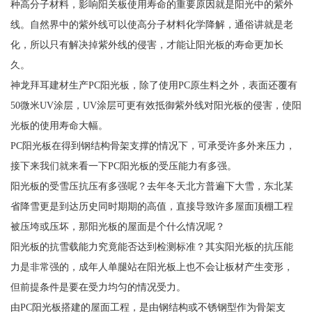
种高分子材料，影响阳关板使用寿命的重要原因就是阳光中的紫外
线。自然界中的紫外线可以使高分子材料化学降解，通俗讲就是老
化，所以只有解决掉紫外线的侵害，才能让阳光板的寿命更加长
久。
神龙拜耳建材生产PC阳光板，除了使用PC原生料之外，表面还覆有
50微米UV涂层，UV涂层可更有效抵御紫外线对阳光板的侵害，使阳
光板的使用寿命大幅。
PC阳光板在得到钢结构骨架支撑的情况下，可承受许多外来压力，
接下来我们就来看一下PC阳光板的受压能力有多强。
阳光板的受雪压抗压有多强呢？去年冬天北方普遍下大雪，东北某
省降雪更是到达历史同时期期的高值，直接导致许多屋面顶棚工程
被压垮或压坏，那阳光板的屋面是个什么情况呢？
阳光板的抗雪载能力究竟能否达到检测标准？其实阳光板的抗压能
力是非常强的，成年人单腿站在阳光板上也不会让板材产生变形，
但前提条件是要在受力均匀的情况受力。
由PC阳光板搭建的屋面工程，是由钢结构或不锈钢型作为骨架支