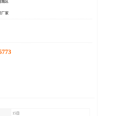
桃城区
架厂家
5773
15日