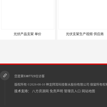
光伏产品支架 单价
光伏支架生产视频 供应商
您是第
5387723
位访客
版权所有 ©2026-08-10
神龙拜耳科技衡水股份有限公司
保留所有权利
技术支持：
八方资源网
免责声明
管理员入口
网站地图
光伏支架设计难度 报价单
神龙拜耳-国内光伏支架厂家*