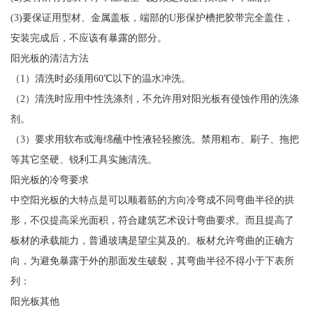
(3)要保证用型材、金属盖板，端部的U形保护槽把胶带完全盖住，
安装完成后，不应该有暴露的部分。
阳光板的清洁方法
（1）清洗时必须用60℃以下的温水冲洗。
（2）清洗时应用中性洗涤剂，不允许用对阳光板有侵蚀作用的洗涤
剂。
（3）要求用软布或海绵蘸中性液轻轻擦洗。禁用粗布、刷子、拖把
等其它坚硬、锐利工具实施清洗。
阳光板的冷弯要求
中空阳光板的大特点是可以顺着筋的方向冷弯成不同弯曲半径的拱
形，不仅提高采光面积，符合建筑艺术设计弯曲要求。而且提高了
板材的承载能力，普通玻璃是望尘莫及的。板材允许弯曲的正确方
向，为避免暴露于外的那面发生破裂，其弯曲半径不得小于下表所
列：
阳光板其他