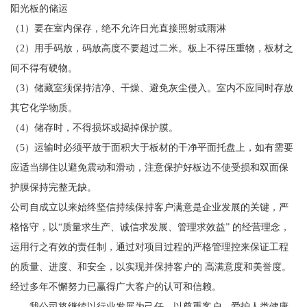
阳光板的储运
（1）要在室内保存，绝不允许日光直接照射或雨淋
（2）用手码放，码放高度不要超过二米。板上不得压重物，板材之
间不得有硬物。
（3）储藏室须保持洁净、干燥、避免灰尘侵入。室内不应同时存放
其它化学物质。
（4）储存时，不得损坏或揭掉保护膜。
（5）运输时必须平放于面积大于板材的干净平面托盘上，如有需要
应适当绑住以避免震动和滑动，注意保护好板边不使受损和双面保
护膜保持完整无缺。
公司自成立以来始终坚信持续保持客户满意是企业发展的关键，严
格恪守，以“质量求生产、诚信求发展、管理求效益” 的经营理念，
运用行之有效的责任制，通过对项目过程的严格管理控来保证工程
的质量、进度、和安全，以实现并保持客户的 高满意度和美誉度。
经过多年不懈努力已赢得广大客户的认可和信赖。
我公司将继续以行业发展为己任，以尊重客户，爱护人类健康