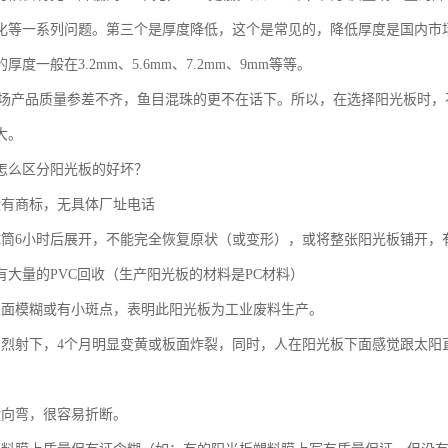
化等一系列问题。第三个是厚度降低，这个是常见的，降低厚度是国内市
厚度一般在3.2mm、5.6mm、7.2mm、9mm等等。
市场产品质量参差不齐，鱼目混珠的更不在话下。所以，在选择阳光板时
大。
怎么区分阳光板的好坏？
没有商标，无具体厂址电话
成筒6小时后展开，不能完全恢复原状（或变形），或将整张阳光板铺开，
有大量的PVC回收（生产阳光板的材料是PC材料）
表面模糊或有小斑点，表明此阳光板为工业废料生产。
在烈射下，4个月明显变黄或板面炸裂，同时，人在阳光板下面感觉跟太阳
横向弯，很容易折断。