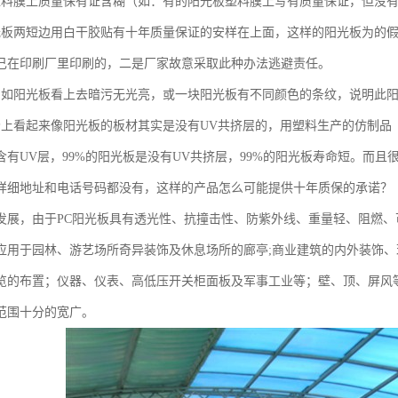
塑料膜上质量保有证含糊（如：有的阳光板塑料膜上写有质量保证，但没
光板两短边用白干胶贴有十年质量保证的安样在上面，这样的阳光板为的
己在印刷厂里印刷的，二是厂家故意采取此种办法逃避责任。
，如阳光板看上去暗污无光亮，或一块阳光板有不同颜色的条纹，说明此
场上看起来像阳光板的板材其实是没有UV共挤层的，用塑料生产的仿制品
含有UV层，99%的阳光板是没有UV共挤层，99%的阳光板寿命短。而
详细地址和电话号码都没有，这样的产品怎么可能提供十年质保的承诺？
发展，由于PC阳光板具有透光性、抗撞击性、防紫外线、重量轻、阻燃
应用于园林、游艺场所奇异装饰及休息场所的廊亭;商业建筑的内外装饰、
览的布置；仪器、仪表、高低压开关柜面板及军事工业等；壁、顶、屏风
范围十分的宽广。