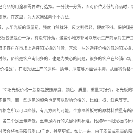
己商品的用途和需要进行选择。一分钱一分货，面对价位太低的商品时，
规范。在这里，为大家简述两个小方法：
轻摸，pc阳光板的重量足，强度自然就好。反之则很轻，硬度不够。保护膜
c阳光板包装是否干净，有没有掉落，这些小地方都可以展示生产商家对生产
很多客户在市场上选择阳光板的时候，喜欢一味的选择价格的低的阳光板
时候，价格是客户询问多的，也是为关心的问题，很多的客户在经销市场
“价格战”，在阳光板生产的原料、质量、厚度等方面做手脚，从而将价格
，PC阳光板价格一般都是按照厚度、颜色、质量、重量来报价，阳光板的标准
不相同，而一些少见的颜色也是可以影响价格的，比如：橙、红色等等。
价格之所以可以降低，有几方面的可能。个意味着板材的原材料质量有所
。第二个是重量降低，重量是内行的关键评判标准，比如8mm阳光板的标准
时候会将克重降低到1.3千克，甚至更低。如此一来，由于质量或重量的