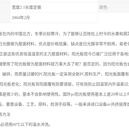
宽度2.1长度定做
颜色
2004年2月
省在内的中国北方，冬季比较寒冷，为了能够让百姓吃上时令的水果和蔬
日光膜做为屋面材料，优点是价格低廉，缺点是日光膜非常不耐用，易老
板正是这些优良恒温温室的主力屋面材料，阳光板现今已被广泛应用于各地
棚使用了阳光板做为屋面材料就万事大吉了呢？是否定的，因为阳光板也
、破碎，而质量过硬的PC阳光板一定采用全新PC原料生产、阳光板面覆
C阳光板老化；阳光板背阳面覆有防雾滴层，可有效防止因温室内外温差过
降是很少的，基本不会影响使用性。国外pc阳光板使用基本上是20年以上
光板，要靠设备，工艺，原料，检测手段等。一般来讲进口设备uv共挤层
洁方法
时必须用60℃以下的温水冲洗。