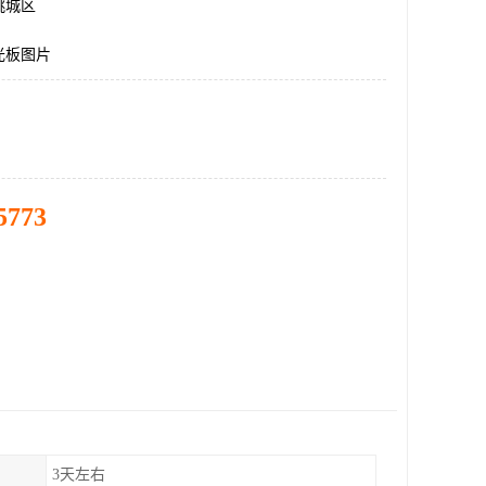
桃城区
光板图片
5773
3天左右