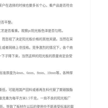
客户在选择的时候也要多长个心，看产品是否符合
是否平整。
工艺是否看重。观察pc阳光板色泽是否匀称。
，而忽视了决定阳光板价格的其他关键。当然在采
上或者网络上寻找格。竞争激烈的情况下，各个商
一下子降下来，当然这样的阳光板的质量肯定会受
厚度为4mm、6mm、8mm、10mm等，各种厚
降低，可能用国产回料或者再生料代替了聚碳酸酯
克重为每平方米1.5千克，一些不良的阳光板厂
降低，导致了板材在以后的使用中不能承受标准的载