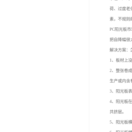
荷、过度老
素，不规则的
PC阳光板
把自降幅很
解决方案：
1、板材上
2、整张卷
生产或内含
3、阳光板
4、阳光板
共挤层。
5、阳光板