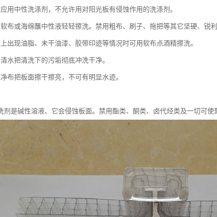
时应用中性洗涤剂，不允许用对阳光板有侵蚀作用的洗涤剂。
用软布或海绵蘸中性液轻轻擦洗。禁用粗布、刷子、拖把等其它坚硬、锐
面上出现油脂、未干油漆、胶带印迹等情况时可用软布点酒精擦洗。
用清水把清洗下的污垢彻底冲洗干净。
干净布把板面擦干擦亮，不可有明显水迹。
洗剂是碱性溶液、它会侵蚀板面。禁用酯类、酮类、卤代烃类及一切可使