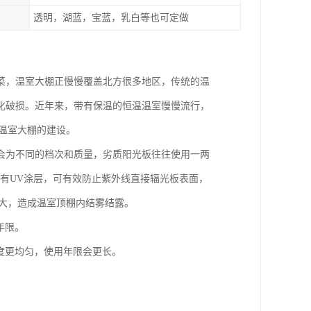
透明，湖蓝，宝蓝，乳白等也可定做
菜，温室大棚正慢慢覆盖北方很多地区，传统的温
化破损。近年来，带有保温的恒温温室慢慢流行，
温室大棚的建设。
会为不同的档次和质量，劣质阳光板往往使用一两
有有UV涂层，可有效防止紫外线直接辐光板表面，
大，造成温室顶棚内结雾结露。
年限。
厚度更均匀，使用年限会更长。