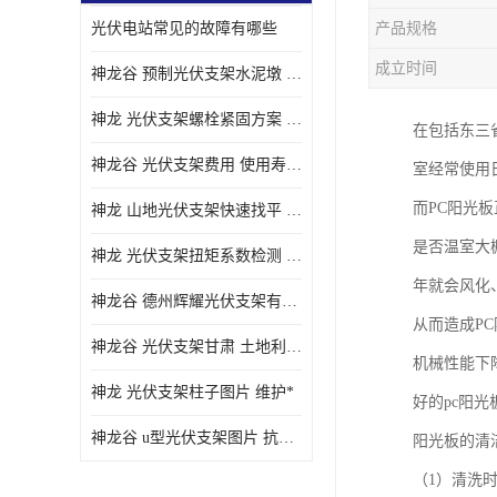
光伏电站常见的故障有哪些
产品规格
成立时间
神龙谷 预制光伏支架水泥墩 抗震性能优
神龙 光伏支架螺栓紧固方案 土地利用率高
在包括东三
神龙谷 光伏支架费用 使用寿命长
室经常使用
而PC阳光
神龙 山地光伏支架快速找平 抗风耐压
是否温室大
神龙 光伏支架扭矩系数检测 适应性强
年就会风化
神龙谷 德州辉耀光伏支架有限公司 材质多样
从而造成P
神龙谷 光伏支架甘肃 土地利用率高
机械性能下
神龙 光伏支架柱子图片 维护*
好的pc阳
神龙谷 u型光伏支架图片 抗紫外线
阳光板的清
（1）清洗