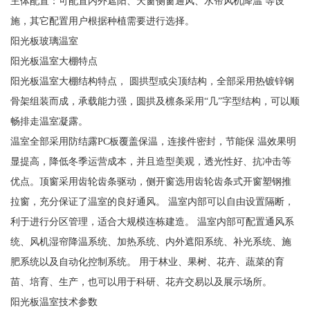
主体配置：可配置内外遮阳、天窗侧窗通风、水帘风机降温 等设
施，其它配置用户根据种植需要进行选择。
阳光板玻璃温室
阳光板温室大棚特点
阳光板温室大棚结构特点， 圆拱型或尖顶结构，全部采用热镀锌钢
骨架组装而成，承载能力强，圆拱及檩条采用“几”字型结构，可以顺
畅排走温室凝露。
温室全部采用防结露PC板覆盖保温，连接件密封，节能保 温效果明
显提高，降低冬季运营成本，并且造型美观，透光性好、抗冲击等
优点。顶窗采用齿轮齿条驱动，侧开窗选用齿轮齿条式开窗塑钢推
拉窗，充分保证了温室的良好通风。 温室内部可以自由设置隔断，
利于进行分区管理，适合大规模连栋建造。 温室内部可配置通风系
统、风机湿帘降温系统、加热系统、内外遮阳系统、补光系统、施
肥系统以及自动化控制系统。 用于林业、果树、花卉、蔬菜的育
苗、培育、生产，也可以用于科研、花卉交易以及展示场所。
阳光板温室技术参数