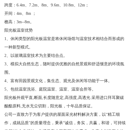
跨度：6.4m、7.2m、8m、9.6m、10.8m、12m；
开间：4m、8m ；
檐高：3m--8m。
阳光板温室优势
1、休闲类型的阳光板温室是将休闲场馆与温室技术相结合而形成的
一种新型模式。
2、以玻璃温室技术为主要结合点。
3、模拟大自然生态，随时提供优雅的自然景观和舒适惬意的环境氛
围。
4、富有田园景观文化，集生态、观光及休闲等功能于一体。
5、包括温室洗浴、庭院温室、温室、温室会所等。
阳光板外观平直,断面,长度随意定,高强度,高透光.采用进口拜耳聚碳
酸酯原料,无水无尘切割，阳光板，十年品质保证。
公司一直致力于为客户提供的屋面采光材料解决方案，以“精工细
作，成就品质”的质量理念，秉承“诚信，务实，共赢，和谐，可持续