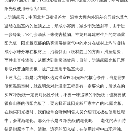
阳光板使用寿命为10年。
3.防滴露层，中国北方日夜温差大，温室大棚内外温差会导致水蒸气
凝结在温室内的屋顶之上，形成小雾滴，减少阳光透射率，由于进
一步冷凝，它们会滴落下来伤害植物。神龙拜耳建材生产的防滴露
阳光板，阳光板底部的防雾滴层使空气中的水分在板材上均匀凝结
成小水珠分布在板材上，沿着斜面（板材筋肋的方向）滑至边缘，
而并非直接滴落，从而达到防雾滴效果，目前，防滴露阳光板已逐
步取代普通阳光板，被广泛应用于温室大棚。
上述几点，就是北方地区选购温室PC阳光板的核心条件，当您需要
做恒温温室时，就说明您对此温室工程是有一定要求的，所以在购
买PC阳光板一定要对比性价比，不要一味追求的阳光板；也莫要被
很多山寨的假阳光板了，要选择正规阳光板厂家生产的PC阳光板。
在购买阳光板时，我们经常会听到销售人员介绍阳光板在使用过程
中，会逐渐老化。那么什么是PC阳光板的老化呢——老化的表面特
征是指原本干净、清澈、透亮的阳光板，在使用过程中出现污浊、