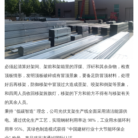
必须起清算好架间、架前和架箱里的浮煤、浮矸和其余杂物，检查
顶板情形，发明顶板破碎或有冒顶景象，要备足防冒顶材料，处理
好后再移架，防御移架中冒顶过大造成歪架、咬架和倒架等景象，
和四周人员收回移架旌旗灯，移架的下方和前方不得有与移架有关
的其余人员。
秉持 "低碳智造" 理念，公司光伏支架生产线全面采用清洁能源供
电。通过优化生产工艺，实现钢材利用率达 98%，工业用水循环利
用率 95%。其绿色制造模式获得 "中国建材行业十大节能环保企
业" 称号，产品碳足迹通过国际认证。