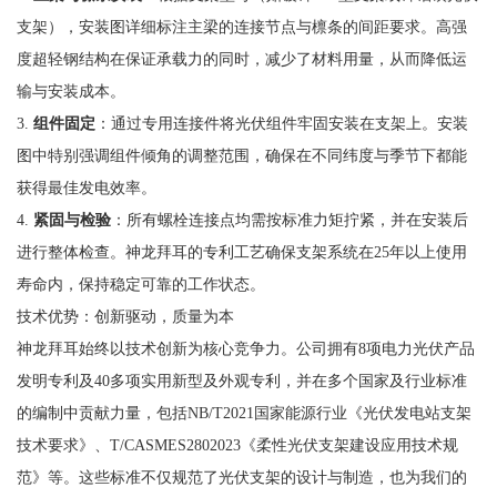
支架），安装图详细标注主梁的连接节点与檩条的间距要求。高强
度超轻钢结构在保证承载力的同时，减少了材料用量，从而降低运
输与安装成本。
3.
组件固定
：通过专用连接件将光伏组件牢固安装在支架上。安装
图中特别强调组件倾角的调整范围，确保在不同纬度与季节下都能
获得最佳发电效率。
4.
紧固与检验
：所有螺栓连接点均需按标准力矩拧紧，并在安装后
进行整体检查。神龙拜耳的专利工艺确保支架系统在25年以上使用
寿命内，保持稳定可靠的工作状态。
技术优势：创新驱动，质量为本
神龙拜耳始终以技术创新为核心竞争力。公司拥有8项电力光伏产品
发明专利及40多项实用新型及外观专利，并在多个国家及行业标准
的编制中贡献力量，包括NB/T2021国家能源行业《光伏发电站支架
技术要求》、T/CASMES2802023《柔性光伏支架建设应用技术规
范》等。这些标准不仅规范了光伏支架的设计与制造，也为我们的