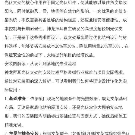
光伏支架的核心作用在于固定光伏组件，使其能够以最佳角度接收
阳光，同时抵御风、雪、地震等自然力的影响。一套优秀的光伏支
架系统，不仅需要具备足够的结构强度，还应兼顾安装便捷性、成
本控制与长期耐候性。神龙拜耳自主研发的高强度超轻钢光伏支
架，正是基于这些需求而设计。该支架系统通过优化结构设计与材
料选择，能够节省安装成本20%至30%，降低用钢量20%至30%，在
保证安全性的前提下，大幅提升项目的经济效益。
安装图解读：从设计到落地的专业流程
神龙拜耳光伏支架的安装过程严格遵循行业标准与项目实际需求。
通过对安装图的深入解析，可以看到我们如何将理论设计转化为实
际应用：
1.
基础准备
：依据项目现场的地质条件与光照数据，规划支架基础
布局。无论是家庭电站的屋顶安装，还是光伏农业大棚的复杂地
形，我们的安装图均明确标出基础位置与固定方式，确保后续施工
精准无误。
2.
主梁与檩条安装
：根据支架型号（如镀锌C/U型支架或锌铝镁光伏