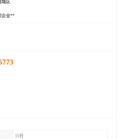
桃城区
企业**
5773
15日