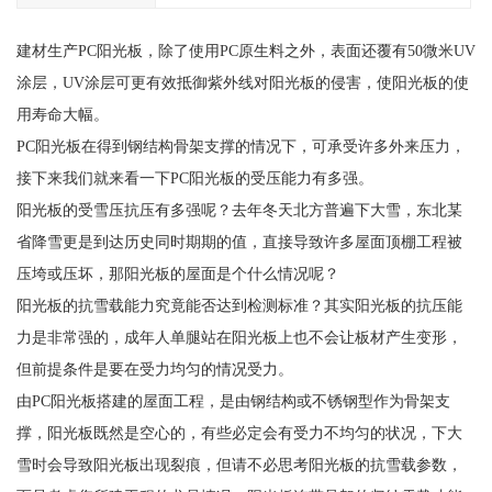
建材生产PC阳光板，除了使用PC原生料之外，表面还覆有50微米UV
涂层，UV涂层可更有效抵御紫外线对阳光板的侵害，使阳光板的使
用寿命大幅。
PC阳光板在得到钢结构骨架支撑的情况下，可承受许多外来压力，
接下来我们就来看一下PC阳光板的受压能力有多强。
阳光板的受雪压抗压有多强呢？去年冬天北方普遍下大雪，东北某
省降雪更是到达历史同时期期的值，直接导致许多屋面顶棚工程被
压垮或压坏，那阳光板的屋面是个什么情况呢？
阳光板的抗雪载能力究竟能否达到检测标准？其实阳光板的抗压能
力是非常强的，成年人单腿站在阳光板上也不会让板材产生变形，
但前提条件是要在受力均匀的情况受力。
由PC阳光板搭建的屋面工程，是由钢结构或不锈钢型作为骨架支
撑，阳光板既然是空心的，有些必定会有受力不均匀的状况，下大
雪时会导致阳光板出现裂痕，但请不必思考阳光板的抗雪载参数，