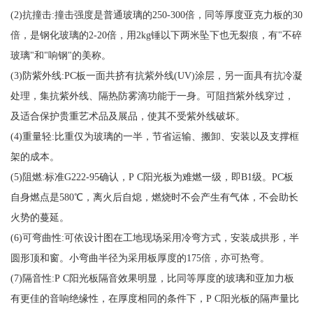
(2)抗撞击:撞击强度是普通玻璃的250-300倍，同等厚度亚克力板的30
倍，是钢化玻璃的2-20倍，用2kg锤以下两米坠下也无裂痕，有"不碎
玻璃"和"响钢"的美称。
(3)防紫外线:PC板一面共挤有抗紫外线(UV)涂层，另一面具有抗冷凝
处理，集抗紫外线、隔热防雾滴功能于一身。可阻挡紫外线穿过，
及适合保护贵重艺术品及展品，使其不受紫外线破坏。
(4)重量轻:比重仅为玻璃的一半，节省运输、搬卸、安装以及支撑框
架的成本。
(5)阻燃:标准G222-95确认，P C阳光板为难燃一级，即B1级。PC板
自身燃点是580℃，离火后自熄，燃烧时不会产生有气体，不会助长
火势的蔓延。
(6)可弯曲性:可依设计图在工地现场采用冷弯方式，安装成拱形，半
圆形顶和窗。小弯曲半径为采用板厚度的175倍，亦可热弯。
(7)隔音性:P C阳光板隔音效果明显，比同等厚度的玻璃和亚加力板
有更佳的音响绝缘性，在厚度相同的条件下，P C阳光板的隔声量比