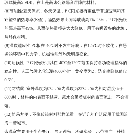
玻璃提高5-9DB。在上是高速公路隔音屏障的材料。
(8)节能性:夏天保凉，冬天保温，P C阳光板有更低于普通玻璃和其
它塑料的热导率(K值)，隔热效果比同等玻璃高7%-25%，P C阳光板
的隔热高至49%。从而使热量损失大大降低，用于有暖设备的建筑，
属环保材料。
(9)温度适应性:PC板在-40℃时不发生冷脆，在125℃时不软化，在恶
劣的环境中其力学，机械性能等均无明显变化。
(10)耐候性: P C阳光板可以在-40℃至120℃范围保持各项物理指标的
稳定性。人工气候老化试验4000小时，黄变度为2，透光率降低值仅
0.6%。
(11)防结露: 室外温度为0℃，室内温度为23℃，室内相对湿度低于
80%时，材料的内表面不结露。露水会延着板材的表面流走，不会滴
落。
(12)简易方便，不像传统材料那样笨重，在近几年广泛应用于我国沿
海一带城市。
该温室主要用于生态餐厅、展示观光、科研实验、示范推广、种植