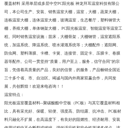
覆盖材料 采用单层或多层中空PC阳光板 神龙拜耳温室科技有限公
司，本公司生产、安装、销售温室大棚，温室，大棚，蔬菜大棚，
连栋温室大棚，连体温室大棚，玻璃温室，生态餐厅，塑料钢管大
棚，养殖大棚，单体钢架大棚， PC阳光板温室、智能温室等温室工
程。同时销售温室设施：苗床，大棚骨架，大棚钢管，温室遮阳系
统，加温系统、降温系统、喷水灌溉系统等；大棚配件：遮阳网、
防虫网、塑料薄膜、卡槽、卡簧、连接管、固定卡、压膜卡、卷膜
器等配件。公司一贯坚持“质量，用户至上，服务，信守合同”的宗
旨，凭借着高质量的产品，良好的信誉，的服务，产品畅销全国近
三十多个省、市、自治区。竭诚与国内外商家双赢合作，共同发
展，共创辉煌！欢迎来电咨询！！
温室特点：
阳光板温室覆盖材料--聚碳酸酯中空板（PC板）与其它覆盖材料相
比，具有采光好、保暖、轻便、强度高、防结露、抗冲击、PC板材
料只融化不扩展，在高温度下，有良好的阻燃性、经济耐用、安装
使用过程中不会断裂或破碎，强的适应性和安全性等诸多优点，该