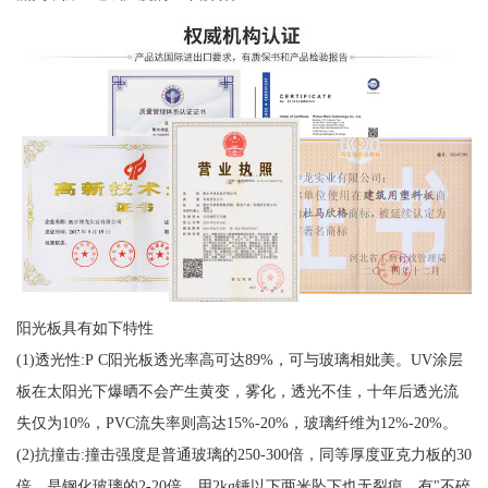
阳光板具有如下特性
(1)透光性:P C阳光板透光率高可达89%，可与玻璃相妣美。UV涂层
板在太阳光下爆晒不会产生黄变，雾化，透光不佳，十年后透光流
失仅为10%，PVC流失率则高达15%-20%，玻璃纤维为12%-20%。
(2)抗撞击:撞击强度是普通玻璃的250-300倍，同等厚度亚克力板的30
倍，是钢化玻璃的2-20倍，用2kg锤以下两米坠下也无裂痕，有"不碎