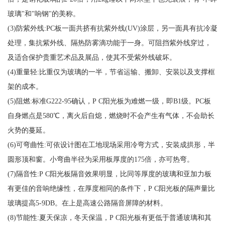
玻璃"和"响钢"的美称。
(3)防紫外线:PC板一面共挤有抗紫外线(UV)涂层，另一面具有抗冷凝
处理，集抗紫外线、隔热防雾滴功能于一身。可阻挡紫外线穿过，
及适合保护贵重艺术品及展品，使其不受紫外线破坏。
(4)重量轻:比重仅为玻璃的一半，节省运输、搬卸、安装以及支撑框
架的成本。
(5)阻燃:标准G222-95确认，P C阳光板为难燃一级，即B1级。PC板
自身燃点是580℃，离火后自熄，燃烧时不会产生有气体，不会助长
火势的蔓延。
(6)可弯曲性:可依设计图在工地现场采用冷弯方式，安装成拱形，半
圆形顶和窗。小弯曲半径为采用板厚度的175倍，亦可热弯。
(7)隔音性:P C阳光板隔音效果明显，比同等厚度的玻璃和亚加力板
有更佳的音响绝缘性，在厚度相同的条件下，P C阳光板的隔声量比
玻璃提高5-9DB。在上是高速公路隔音屏障的材料。
(8)节能性:夏天保凉，冬天保温，P C阳光板有更低于普通玻璃和其