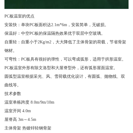
PC板温室的优点
安装快：单块PC板面积达2.1m*6m，安装简单，无破损。
保温好：中空PC板的保温隔热效果优于双层中空玻璃。
自重轻：自重小于2Kg/m2，大大降低了主体骨架的荷载，节省骨架
钢材。
可弯性：PC板具有很好的弹性，可以弯成弧形，适用于拱形温室。
PC板温室外形有除文洛型和大屋脊型外，还有弧形屋面温室。
圆弧型温室根据采光、风、雪荷载优化设计，有圆弧、抛物线、双
曲线等。
技术参数
温室单栋跨度 8.0m/9m/10m
温室开间 4.0m
屋脊高 3m～4.5m
主体骨架 热镀锌轻钢骨架