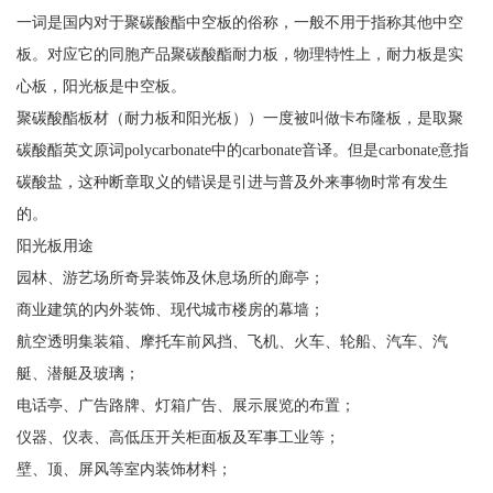
一词是国内对于聚碳酸酯中空板的俗称，一般不用于指称其他中空
板。对应它的同胞产品聚碳酸酯耐力板，物理特性上，耐力板是实
心板，阳光板是中空板。
聚碳酸酯板材（耐力板和阳光板））一度被叫做卡布隆板，是取聚
碳酸酯英文原词polycarbonate中的carbonate音译。但是carbonate意指
碳酸盐，这种断章取义的错误是引进与普及外来事物时常有发生
的。
阳光板用途
园林、游艺场所奇异装饰及休息场所的廊亭；
商业建筑的内外装饰、现代城市楼房的幕墙；
航空透明集装箱、摩托车前风挡、飞机、火车、轮船、汽车、汽
艇、潜艇及玻璃；
电话亭、广告路牌、灯箱广告、展示展览的布置；
仪器、仪表、高低压开关柜面板及军事工业等；
壁、顶、屏风等室内装饰材料；