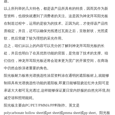
题。
以上所列举的几大特色，都是该产品所具有的特质，因而其作为新
型资料，也很快就遭到了消费者的关注。这是因为神龙拜耳阳光板
在制造过程中，运用的是较为的技术。正因为此，才使得该产品性
质稳定，并且，还可以确保光线透过瓦面之后，呈散射状，光照柔
软，然后营建了较为理想的采光作用。
总之，咱们从以上的内容可以充分的了解到神龙拜耳阳光板的长
处，并且也明白了在其优胜功能的背面，是凭借了技术的支撑。咱
们信任，神龙拜耳阳光板还将会迎来更为宽广的开展空间，在商场
中仍然会扮演者重要的角色。
阳光板耐力板将光谱挑选性涂层资料涂在通明的遮阳板材上,就能够
制得具有光谱挑选性功能的遮阳板,即夏日能够阻挠近红外太阳可是
承诺大大都可见光透过,这样能够保证夏日室内舒服的自然光环境,削
减空谐和照明能耗。
阳光板主要由PC/PET/PMMA/PP料制作。英文是
polycarbonate hollow sheet或pet sheet或pmma sheet或pp sheet。阳光板