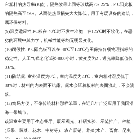
它塑料的热导率(K值)，隔热效果比同等玻璃高7%-25%，P C阳光板
的隔热高至49%。从而使热量损失大大降低，用于有暖设备的建筑，
属环保材料。
(9)温度适应性:PC板在-40℃时不发生冷脆，在125℃时不软化，在恶
劣的环境中其力学，机械性能等均无明显变化。
(10)耐候性: P C阳光板可以在-40℃至120℃范围保持各项物理指标的
稳定性。人工气候老化试验4000小时，黄变度为2，透光率降低值仅
0.6%。
(11)防结露: 室外温度为0℃，室内温度为23℃，室内相对湿度低于
80%时，材料的内表面不结露。露水会延着板材的表面流走，不会滴
落。
(12)简易方便，不像传统材料那样笨重，在近几年广泛应用于我国沿
海一带城市。
该温室主要用于生态餐厅、展示观光、科研实验、示范推广、种植
(瓜果、蔬菜、花木、中材等)、农产展销、养殖(水产、畜禽、昆虫