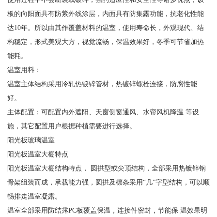
板的向阳面具有防紫外线涂层，内面具有防集露功能，抗老化性能
达10年。所以由其作覆盖材料的温室，使用寿命长，外观现代、结
构稳定，形式美观大方，视觉流畅，保温效果好，冬季可节省加热
能耗。
温室用料：
温室主体结构采用冷轧热镀锌管材，热镀锌螺栓连接，防腐性能
好。
主体配置：可配置内外遮阳、天窗侧窗通风、水帘风机降温 等设
施，其它配置用户根据种植需要进行选择。
阳光板玻璃温室
阳光板温室大棚特点
阳光板温室大棚结构特点， 圆拱型或尖顶结构，全部采用热镀锌钢
骨架组装而成，承载能力强，圆拱及檩条采用“几”字型结构，可以顺
畅排走温室凝露。
温室全部采用防结露PC板覆盖保温，连接件密封，节能保 温效果明