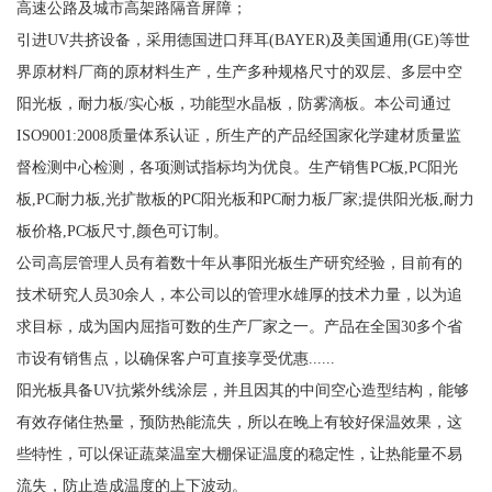
高速公路及城市高架路隔音屏障；
引进UV共挤设备，采用德国进口拜耳(BAYER)及美国通用(GE)等世
界原材料厂商的原材料生产，生产多种规格尺寸的双层、多层中空
阳光板，耐力板/实心板，功能型水晶板，防雾滴板。本公司通过
ISO9001:2008质量体系认证，所生产的产品经国家化学建材质量监
督检测中心检测，各项测试指标均为优良。生产销售PC板,PC阳光
板,PC耐力板,光扩散板的PC阳光板和PC耐力板厂家;提供阳光板,耐力
板价格,PC板尺寸,颜色可订制。
公司高层管理人员有着数十年从事阳光板生产研究经验，目前有的
技术研究人员30余人，本公司以的管理水雄厚的技术力量，以为追
求目标，成为国内屈指可数的生产厂家之一。产品在全国30多个省
市设有销售点，以确保客户可直接享受优惠......
阳光板具备UV抗紫外线涂层，并且因其的中间空心造型结构，能够
有效存储住热量，预防热能流失，所以在晚上有较好保温效果，这
些特性，可以保证蔬菜温室大棚保证温度的稳定性，让热能量不易
流失，防止造成温度的上下波动。