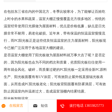
在包括东三省在内的中国北方，冬季比较寒冷，为了能够让百姓吃
上时令的水果和蔬菜，温室大棚正慢慢覆盖北方很多地区，传统的
温室经常使用日光膜做为屋面材料，优点是价格低廉，缺点是日光
膜非常不耐用，易老化破损。近年来，带有保温的恒温温室慢慢流
行，而PC阳光板正是这些优良恒温温室的主力屋面材料，阳光板现
今已被广泛应用于各地温室大棚的建设。
是否温室大棚使用了阳光板做为屋面材料就万事大吉了呢？是否定
的，因为阳光板也会为不同的档次和质量，劣质阳光板往往使用一
两年就会风化、破碎，而质量过硬的PC阳光板一定采用全新PC原料
生产、阳光板面覆有有UV涂层，可有效防止紫外线直接辐光板表
面，从而造成PC阳光板老化；阳光板背阳面覆有防雾滴层，可有效
防止因温室内外温差过大，造成温室顶棚内结雾结露。
阳光板智能温室
在线留言
短信
拔打电话 13833825773
阳光板温室多为文洛型（也可以采用圆拱形），多采用一跨多顶，