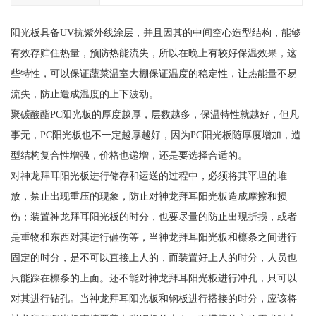
阳光板具备UV抗紫外线涂层，并且因其的中间空心造型结构，能够
有效存贮住热量，预防热能流失，所以在晚上有较好保温效果，这
些特性，可以保证蔬菜温室大棚保证温度的稳定性，让热能量不易
流失，防止造成温度的上下波动。
聚碳酸酯PC阳光板的厚度越厚，层数越多，保温特性就越好，但凡
事无，PC阳光板也不一定越厚越好，因为PC阳光板随厚度增加，造
型结构复合性增强，价格也递增，还是要选择合适的。
对神龙拜耳阳光板进行储存和运送的过程中，必须将其平坦的堆
放，禁止出现重压的现象，防止对神龙拜耳阳光板造成摩擦和损
伤；装置神龙拜耳阳光板的时分，也要尽量的防止出现折损，或者
是重物和东西对其进行砸伤等，当神龙拜耳阳光板和檩条之间进行
固定的时分，是不可以直接上人的，而装置好上人的时分，人员也
只能踩在檩条的上面。还不能对神龙拜耳阳光板进行冲孔，只可以
对其进行钻孔。当神龙拜耳阳光板和钢板进行搭接的时分，应该将