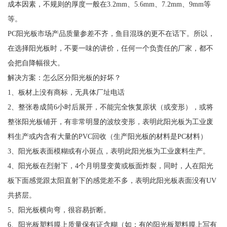
成本因素，不规则的厚度一般在3.2mm、5.6mm、7.2mm、9mm等
等。
PC阳光板市场产品质量参差不齐，鱼目混珠的更不在话下。所以，
在选择阳光板时，不要一味的讲价，任何一个负责任的厂家，都不
会把自降幅很大。
解决方案：怎么区分阳光板的好坏？
1、板材上没有商标，无具体厂址电话
2、整张卷成筒6小时后展开，不能完全恢复原状（或变形），或将
整张阳光板铺开，有非常明显的波纹变形，表明此阳光板为工业废
料生产或内含有大量的PVC回收（生产阳光板的材料是PC材料）
3、阳光板表面模糊或有小斑点，表明此阳光板为工业废料生产。
4、阳光板在烈射下，4个月明显变黄或板面炸裂，同时，人在阳光
板下面感觉跟太阳直射下的感觉差不多，表明此阳光板表面没有UV
共挤层。
5、阳光板横向弯，很容易折断。
6、阳光板塑料膜上质量保有证含糊（如：有的阳光板塑料膜上写有