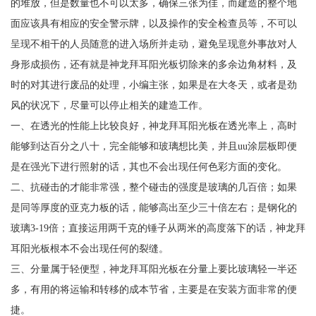
的堆放，但是数量也不可以太多，确保三张为佳，而建造的整个地
面应该具有相应的安全警示牌，以及操作的安全检查员等，不可以
呈现不相干的人员随意的进入场所并走动，避免呈现意外事故对人
身形成损伤，还有就是神龙拜耳阳光板切除来的多余边角材料，及
时的对其进行废品的处理，小编主张，如果是在大冬天，或者是劲
风的状况下，尽量可以停止相关的建造工作。
一、在透光的性能上比较良好，神龙拜耳阳光板在透光率上，高时
能够到达百分之八十，完全能够和玻璃想比美，并且uu涂层板即便
是在强光下进行照射的话，其也不会出现任何色彩方面的变化。
二、抗碰击的才能非常强，整个碰击的强度是玻璃的几百倍；如果
是同等厚度的亚克力板的话，能够高出至少三十倍左右；是钢化的
玻璃3-19倍；直接运用两千克的锤子从两米的高度落下的话，神龙拜
耳阳光板根本不会出现任何的裂缝。
三、分量属于轻便型，神龙拜耳阳光板在分量上要比玻璃轻一半还
多，有用的将运输和转移的成本节省，主要是在安装方面非常的便
捷。