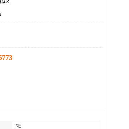
桃城区
家
5773
15日