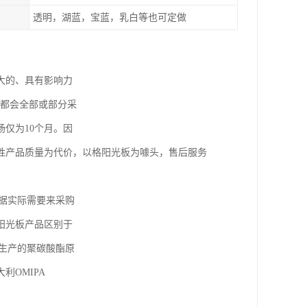
透明，湖蓝，宝蓝，乳白等也可定做
大的、具有影响力
本都会全部或部分采
仅为10个月。因
牲产品质量为代价，以格阳光板为噱头，售后服务
据实际需要来采购
阳光板产品区别于
生产的聚碳酸酯原
OMIPA