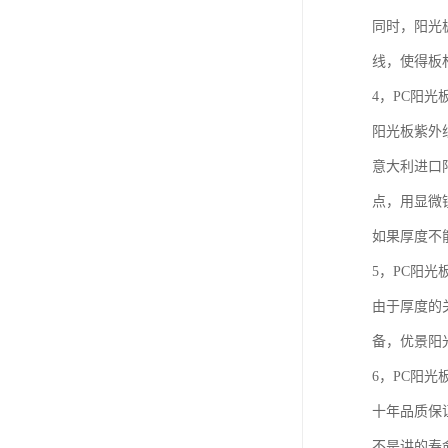
同时，阳光
线，使得板
4，PC阳
阳光板紫外
意大利进口
点，用显微
如果厚度不
5，PC阳
由于厚度的
备，优景阳
6，PC阳光
十年品质保
不是讲的寿