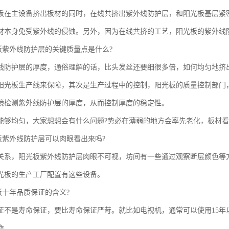
板在主设备挤出板材的同时，在线共挤出紫外线防护层，和阳光板基层紧密结
材本身免受紫外线的侵蚀。另外，因为在线共挤的工艺，阳光板的紫外线
光板紫外线防护层的关键质量点是什么?
线防护层的厚度，通俗理解的话，比头发丝还要细很多倍，如何均匀地挤
阳光板生产线来保障，其次是生产过程中的控制，阳光板的质量控制部门，
镜检测紫外线防护层的厚度，从而控制厚度的稳定性。
能够均匀，大家想想会有什么问题?势必在薄弱的地方会率先老化，板材
光板紫外线防护层可以肉眼看出来吗?
关系，阳光板紫外线防护层肉眼不可视，坊间有一些通过观察断层颜色等
光板的生产工厂配置有这些设备。
板十年品质保证的含义?
证不是寿命保证，要比寿命保证严苛。就比如电视机，通常可以使用15年
命。