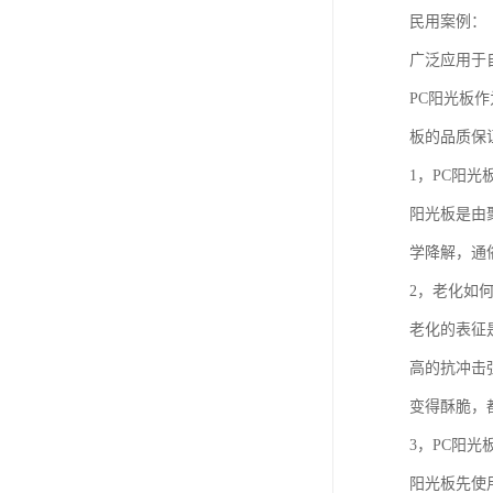
民用案例：
广泛应用于
PC阳光板
板的品质保
1，PC阳光
阳光板是由
学降解，通
2，老化如何
老化的表征
高的抗冲击
变得酥脆，
3，PC阳光
阳光板先使