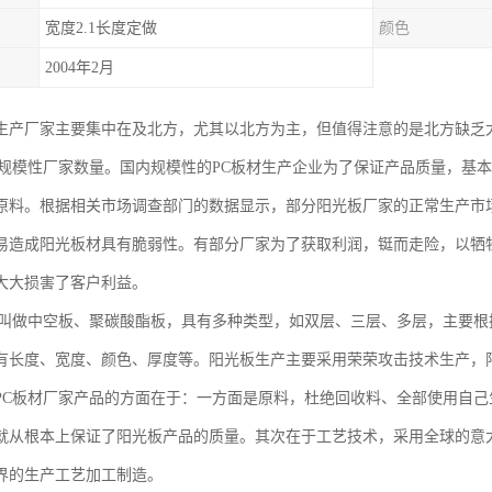
宽度2.1长度定做
颜色
2004年2月
生产厂家主要集中在及北方，尤其以北方为主，但值得注意的是北方缺乏
板规模性厂家数量。国内规模性的PC板材生产企业为了保证产品质量，基
原料。根据相关市场调查部门的数据显示，部分阳光板厂家的正常生产市场
易造成阳光板材具有脆弱性。有部分厂家为了获取利润，铤而走险，以牺
大大损害了客户利益。
也叫做中空板、聚碳酸酯板，具有多种类型，如双层、三层、多层，主要根
有长度、宽度、颜色、厚度等。阳光板生产主要采用荣荣攻击技术生产，
PC板材厂家产品的方面在于：一方面是原料，杜绝回收料、全部使用自己
就从根本上保证了阳光板产品的质量。其次在于工艺技术，采用全球的意大利
界的生产工艺加工制造。