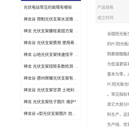
光伏电站常见的故障有哪些
产品规格
成立时间
神龙谷 预制光伏支架水泥墩 抗震性能优
神龙 光伏支架螺栓紧固方案 土地利用率高
全国阳光板
神龙谷 光伏支架费用 使用寿命长
的PC阳光
购聚碳酸酯
神龙 山地光伏支架快速找平 抗风耐压
为低温更容
神龙 光伏支架扭矩系数检测 适应性强
基本为零，
神龙谷 德州辉耀光伏支架有限公司 材质多样
PC阳光板
神龙谷 光伏支架甘肃 土地利用率高
。常见指标
神龙 光伏支架柱子图片 维护*
其它大部分
神龙谷 u型光伏支架图片 抗紫外线
料生产，这
生产线、世