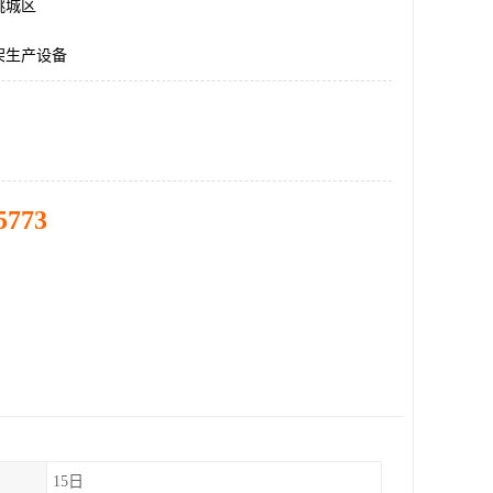
桃城区
架生产设备
5773
15日