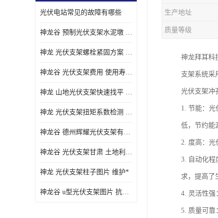
光伏电站常见的故障有哪些
生产地址
质量等级
神龙谷 预制光伏支架水泥墩 抗震性能优
神龙 光伏支架螺栓紧固方案 土地利用率高
神龙拜耳科技
神龙谷 光伏支架费用 使用寿命长
支架系统采
光伏支架冲
神龙 山地光伏支架快速找平 抗风耐压
1. 节能
神龙 光伏支架扭矩系数检测 适应性强
低，节约能
神龙谷 德州辉耀光伏支架有限公司 材质多样
2. 度高
神龙谷 光伏支架甘肃 土地利用率高
3. 自动
神龙 光伏支架柱子图片 维护*
求，提高了
神龙谷 u型光伏支架图片 抗紫外线
4. 灵活
5. 质量