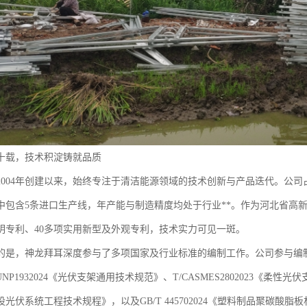
十载，技术积淀铸就品质
2004年创建以来，始终专注于清洁能源领域的技术创新与产品迭代。公司占
其中包含5条进口生产线，年产能与制造精度均处于行业**。作为河北省高
明专利、40多项实用新型及外观专利，技术实力可见一斑。
的是，神龙拜耳深度参与了多项国家及行业标准的编制工作。公司参与编制了
NP1932024《光伏支架通用技术规范》、T/CASMES2802023《柔性光伏
光伏系统工程技术规程》，以及GB/T 445702024《塑料制品聚碳