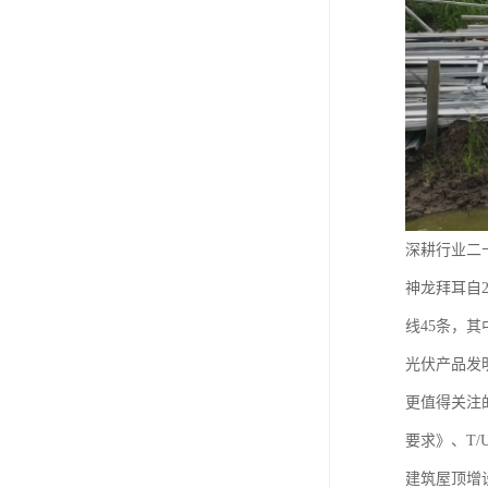
深耕行业二
神龙拜耳自
线45条，
光伏产品发
更值得关注
要求》、T/U
建筑屋顶增设