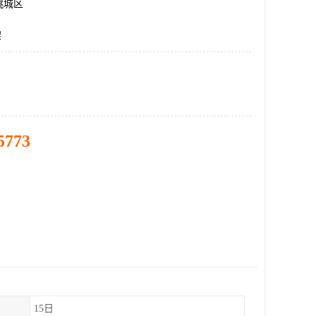
桃城区
架
5773
15日