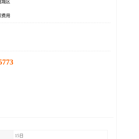
桃城区
架费用
5773
15日