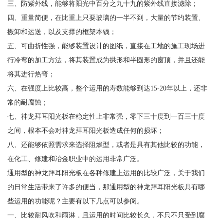
三、防紫外线，能够将阳光中百分之九十九的紫外线直接滤除；
四、重量简便，在比重上只要玻璃的一半不到，大量的节约装置、
搬卸和运送，以及支撑的框架本钱；
五、可曲折性强，能够装置设计的图纸，直接在工地的施工现场进
行冷弯的加工方法，将其装置成为拱形和半圆形的窗顶，并且还能
将其进行热弯；
六、在强度上比较高，整个运用的寿数能够到达15-20年以上，还非
常的耐腐蚀；
七、神龙拜耳阳光板在稳定性上非常强，零下三十度到一百三十度
之间，根本不会对神龙拜耳阳光板造成任何的损坏；
八、还能够依照需求来选择阻燃型，或者是具有其他比较的功能，
在化工、修建和冶金职业中的运用非常广泛。
通用型的神龙拜耳阳光板在各种修建上运用的比较广泛，关于我们
的日常生活带来了许多的便当，那通用型的神龙拜耳阳光板具有哪
些运用的功能呢？主要有以下几点可以参阅。
一、比较耐风吹和雨淋，且运用的时间比较长久，不只不只受到腐