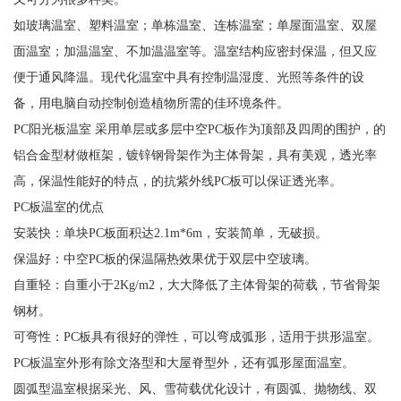
如玻璃温室、塑料温室；单栋温室、连栋温室；单屋面温室、双屋
面温室；加温温室、不加温温室等。温室结构应密封保温，但又应
便于通风降温。现代化温室中具有控制温湿度、光照等条件的设
备，用电脑自动控制创造植物所需的佳环境条件。
PC阳光板温室 采用单层或多层中空PC板作为顶部及四周的围护，的
铝合金型材做框架，镀锌钢骨架作为主体骨架，具有美观，透光率
高，保温性能好的特点，的抗紫外线PC板可以保证透光率。
PC板温室的优点
安装快：单块PC板面积达2.1m*6m，安装简单，无破损。
保温好：中空PC板的保温隔热效果优于双层中空玻璃。
自重轻：自重小于2Kg/m2，大大降低了主体骨架的荷载，节省骨架
钢材。
可弯性：PC板具有很好的弹性，可以弯成弧形，适用于拱形温室。
PC板温室外形有除文洛型和大屋脊型外，还有弧形屋面温室。
圆弧型温室根据采光、风、雪荷载优化设计，有圆弧、抛物线、双