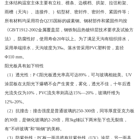
主体结构温室主体主要有立柱、檩条、边横档、拱架、拉弦桁架、
雨槽（天沟）、连接件、）铝型材、密封件、密封件、紧固件等；
所有材料均采用符合Q235国标的碳素钢。钢材部件和紧固件均按
《GB/T1912-2002金属覆盖层，钢铁制品热镀锌层技术要求及试验方
法》。防腐性好，使用寿命20年以上。为了满足天沟有组织排水，
采用单端排水，天沟坡度为3‰。落水管采用PVC塑料管，直径
Ф110 mm。
阳光板具有如下特性
（1）透光性：P C阳光板透光率高可达89%，可与玻璃相妣美。UV
涂层板在太阳光下爆晒不会产生黄变，雾化，透光不佳，十年后透
光流失仅为10%，PVC流失率则高达15%—20%，玻璃纤维为
12%-20%。
（2）抗撞击：撞击强度是普通玻璃的250-300倍，同等厚度亚克力板
的30倍，是钢化玻璃的2-20倍，用3kg锤以下两米坠下也无裂痕，
有“不碎玻璃”和“响钢”的美称。
（3）防紫外线：PC板一面共挤有抗紫外线（UV）涂层，另一面具