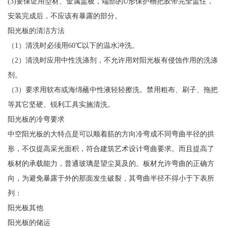
(3)要保证用型材、金属盖板，端部的U形保护槽把胶带完全盖住，
安装完成后，不应该有暴露的部分。
阳光板的清洁方法
（1）清洗时必须用60℃以下的温水冲洗。
（2）清洗时应用中性洗涤剂，不允许用对阳光板有侵蚀作用的洗涤
剂。
（3）要求用软布或海绵蘸中性液轻轻擦洗。禁用粗布、刷子、拖把
等其它坚硬、锐利工具实施清洗。
阳光板的冷弯要求
中空阳光板的大特点是可以顺着筋的方向冷弯成不同弯曲半径的拱
形，不仅提高采光面积，符合建筑艺术设计弯曲要求。而且提高了
板材的承载能力，普通玻璃是望尘莫及的。板材允许弯曲的正确方
向，为避免暴露于外的那面发生破裂，其弯曲半径不得小于下表所
列：
阳光板其他
阳光板的储运