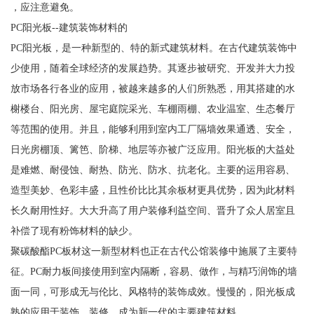
，应注意避免。
PC阳光板--建筑装饰材料的
PC阳光板，是一种新型的、特的新式建筑材料。在古代建筑装饰中
少使用，随着全球经济的发展趋势。其逐步被研究、开发并大力投
放市场各行各业的应用，被越来越多的人们所熟悉，用其搭建的水
榭楼台、阳光房、屋宅庭院采光、车棚雨棚、农业温室、生态餐厅
等范围的使用。并且，能够利用到室内工厂隔墙效果通透、安全，
日光房棚顶、篱笆、阶梯、地层等亦被广泛应用。阳光板的大益处
是难燃、耐侵蚀、耐热、防光、防水、抗老化。主要的运用容易、
造型美妙、色彩丰盛，且性价比比其余板材更具优势，因为此材料
长久耐用性好。大大升高了用户装修利益空间、晋升了众人居室且
补偿了现有粉饰材料的缺少。
聚碳酸酯PC板材这一新型材料也正在古代公馆装修中施展了主要特
征。PC耐力板间接使用到室内隔断，容易、做作，与精巧润饰的墙
面一同，可形成无与伦比、风格特的装饰成效。慢慢的，阳光板成
熟的应用于装饰，装修。成为新一代的主要建筑材料。