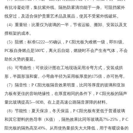
有抗冷凝处理，集抗紫外线、隔热防雾滴功能于一身。可阻挡紫外
线穿过，及适合保护贵重艺术品及展品，使其不受紫外线破坏。
（4）重量轻：比重仅为玻璃的一半，节省运输、搬卸、安装以及支
撑框架的成本。
（5）阻燃：标准G222—95确认，P C阳光板为难燃一级，即B1级。
PC板自身燃点是580℃，离火后自熄，燃烧时不会产生有气体，不会
助长火势的蔓延。
（6）可弯曲性：可依设计图在工地现场采用冷弯方式，安装成拱
形，半圆形顶和窗。小弯曲半径为采用板厚度的175倍，亦可热弯。
（7）隔音性：P C阳光板隔音效果明显，比同等厚度的玻璃和亚加
力板有更佳的音响绝缘性，在厚度相同的条件下，P C阳光板的隔声
量比玻璃提高5—9DB。在上是高速公路隔音屏障的材料。
（8）节能性：夏天保凉，冬天保温，P C阳光板有更低于普通玻璃
和其它塑料的热导率（K值），隔热效果比同等玻璃高7%-25%，P C
阳光板的隔热高至49%。从而使热量损失大大降低，用于有暖设备的