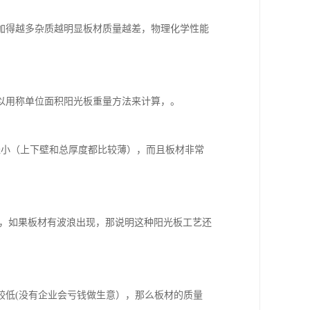
加得越多杂质越明显板材质量越差，物理化学性能
以用称单位面积阳光板重量方法来计算，。
径小（上下壁和总厚度都比较薄），而且板材非常
好，如果板材有波浪出现，那说明这种阳光板工艺还
较低(没有企业会亏钱做生意），那么板材的质量