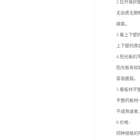
2.拉开保护
无杂质无颗
越差。
3.看上下壁
上下壁的厚
4.阳光板的
阳光板有较
容易脆裂。
5.看板材平
平整的板材
不成熟或者
6.价格：
同种规格的