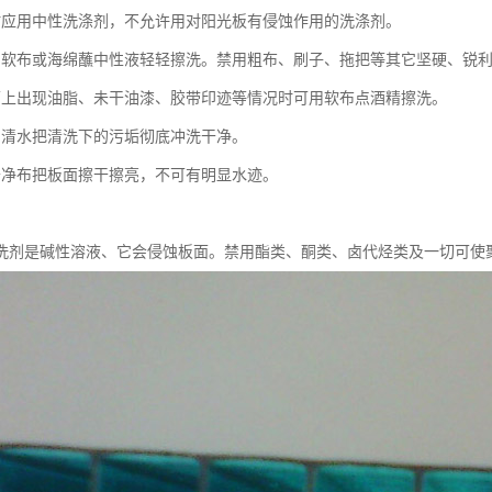
时应用中性洗涤剂，不允许用对阳光板有侵蚀作用的洗涤剂。
用软布或海绵蘸中性液轻轻擦洗。禁用粗布、刷子、拖把等其它坚硬、锐
面上出现油脂、未干油漆、胶带印迹等情况时可用软布点酒精擦洗。
用清水把清洗下的污垢彻底冲洗干净。
干净布把板面擦干擦亮，不可有明显水迹。
洗剂是碱性溶液、它会侵蚀板面。禁用酯类、酮类、卤代烃类及一切可使