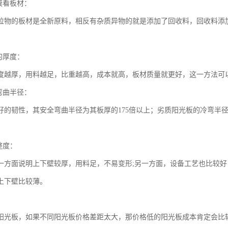
膜看板材：
粒物的板材是全新原料，相反有杂质异物的就是添加了回收料，回收料添
的厚度：
度越厚，用料越足，比重越高，成本就高，板材质量就更好，这一方法可
弯曲半径：
好的韧性，其安全弯曲半径为其板厚的175倍以上；劣质阳光板的冷弯半
整度：
一方面说明上下壁较厚，用料足，不易变形;另一方面，设备工艺也比较
上下壁比较薄。
阳光板，如果不同阳光板价格差距太大，那价格低的阳光板成本肯定会比