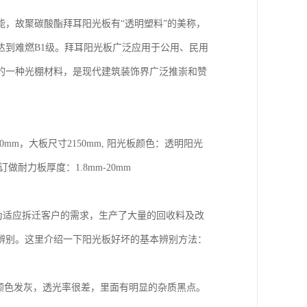
，故聚碳酸酯拜耳阳光板有“透明塑料”的美称，
达到难燃B1级。拜耳阳光板广泛应用于公用、民用
的一种光棚材料，是现代建筑装饰界广泛推崇和赞
mm，大板尺寸2150mm, 阳光板颜色：透明阳光
力板厚度：1.8mm-20mm
为适应拆迁客户的需求，生产了大量的回收料及改
辨别。这里介绍一下阳光板好坏的基本辨别方法：
颜色发灰，透光率很差，里面有明显的杂质黑点。