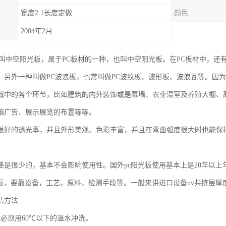
宽度2.1长度定做
颜色
2004年2月
也叫中空阳光板，属于PC板材的一种，也叫中空阳光板。在PC板材中，还
，另外一种叫做PC波浪板，也常叫做PC波纹板、波形板、波浪瓦等。因
域中的各个环节，比如建筑的内外装饰或是幕墙、农业温室及养殖大棚、
箱广告、展示展览的布置等等。
很好的透光率，并且外形美观、色彩丰富，并且在弯曲弧度很大时也能保
降是很少的，基本不会影响使用性。国外pc阳光板使用基本上是20年以上
光板，要靠设备，工艺，原料，检测手段等。一般来讲进口设备uv共挤层
洁方法
时必须用60℃以下的温水冲洗。