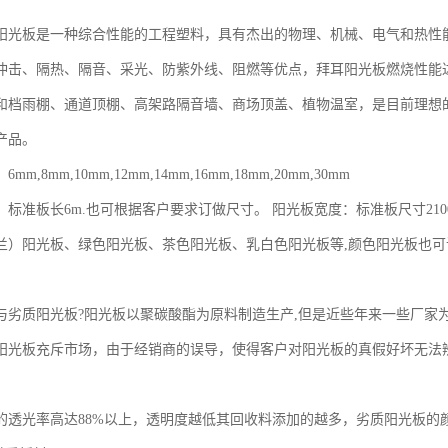
阳光板是一种综合性能的工程塑料，具有杰出的物理、机械、电气和热性能
冲击、隔热、隔音、采光、防紫外线、阻燃等优点，拜耳阳光板燃烧性能
和档雨棚、通道顶棚、高架路隔音墙、商场顶盖、植物温室，是目前理想
产品。
m,8mm,10mm,12mm,14mm,16mm,18mm,20mm,30mm
标准板长6m.也可根据客户要求订做尺寸。 阳光板宽度：标准板尺寸2100
兰）阳光板、绿色阳光板、茶色阳光板、乳白色阳光板等,颜色阳光板也可订做耐
与劣质阳光板?阳光板以聚碳酸酯为原料制造生产,但是近些年来一些厂家
阳光板充斥市场，由于经销商的误导，使得客户对阳光板的真假好坏无法
的透光率高达88%以上，透明度越低其回收料添加的越多，劣质阳光板的