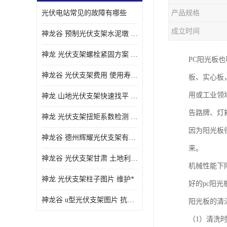
光伏电站常见的故障有哪些
产品规格
成立时间
神龙谷 预制光伏支架水泥墩 抗震性能优
神龙 光伏支架螺栓紧固方案 土地利用率高
PC阳光板
神龙谷 光伏支架费用 使用寿命长
板、实心板
用或工业领
神龙 山地光伏支架快速找平 抗风耐压
告路牌、灯
神龙 光伏支架扭矩系数检测 适应性强
因为阳光板
神龙谷 德州辉耀光伏支架有限公司 材质多样
来。
神龙谷 光伏支架甘肃 土地利用率高
机械性能下
神龙 光伏支架柱子图片 维护*
好的pc阳
神龙谷 u型光伏支架图片 抗紫外线
阳光板的清
（1）清洗