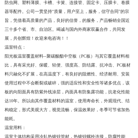
防虫网、塑料薄膜、卡槽、卡簧、连接管、固定卡、压膜卡、卷膜
器等配件。公司一贯坚持“质量，用户至上，服务，信守合同”的宗
旨，凭借着高质量的产品，良好的信誉，的服务，产品畅销全国近
三十多个省、市、自治区。竭诚与国内外商家双赢合作，共同发
展，共创辉煌！欢迎来电咨询！！
温室特点：
阳光板温室覆盖材料--聚碳酸酯中空板（PC板）与其它覆盖材料相
比，具有采光好、保暖、轻便、强度高、防结露、抗冲击、PC板材
料只融化不扩展，在高温度下，有良好的阻燃性、经济耐用、安装
使用过程中不会断裂或破碎，强的适应性和安全性等诸多优点，该
板的向阳面具有防紫外线涂层，内面具有防集露功能，抗老化性能
达10年。所以由其作覆盖材料的温室，使用寿命长，外观现代、结
构稳定，形式美观大方，视觉流畅，保温效果好，冬季可节省加热
能耗。
温室用料：
温室主体结构采用冷轧热镀锌管材，热镀锌螺栓连接，防腐性能