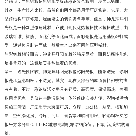
合铺设，而彩钢板是彩钢压型板或彩钢复合板用于屋面或墙面。
其次，生产技术比较。虽然它们两个都适用于厂房修建、仓库、大
型跨结构厂房修建、屋面墙面的装饰资料等等。但是，神龙拜耳阳
光板是一种新型修建建材，它使用现代化热拉挤技术拉挤成型，由
玻璃纤维、树脂、固化剂等固化而成，而彩钢板是运用基板敲打成
型，通过模具制造而成，然后生产出来不同的压型板材。
与彩钢板相较而言，神龙拜耳阳光板的强度显着，而且防腐性能也
是非常好的，这也是它非常显着的优点。
第三，透光性比较。神龙拜耳阳光板也称阳光板，能够透光；彩钢
板是压型彩钢板，不透光。其实，现在大部分的屋顶资料都被前者
占有着。不过，彩钢板活动房具有轻质、高强度、保温隔热、美观
耐用等优点，是修建与装潢融为一体的修建安装方便。彩钢板活动
房施工清洁，广泛用于大跨度厂房、仓库、办公楼、别墅、楼顶加
层、空气净化房、冷库、商店、售货亭和临时用房。轻彩钢板夹芯
板平方米分量低于14KG能够充沛削减结构负荷，下降活动房结构造
价。