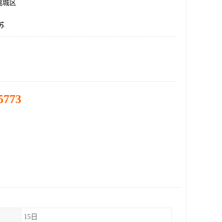
桃城区
苏
5773
15日