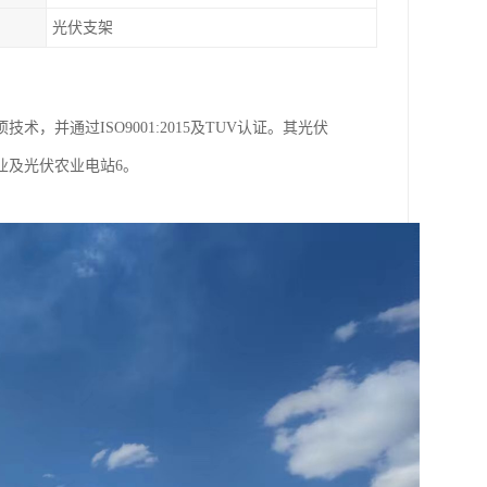
光伏支架
，并通过ISO9001:2015及TUV认证。其光伏
业及光伏农业电站6。