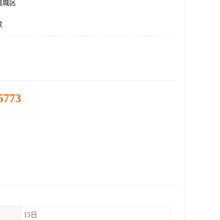
桃城区
求
5773
15日