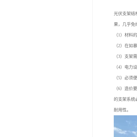
光伏支架结
果，几乎免
（1）材料
（2）在如
（3）支架
（4）电力
（5）必须
（6）造价
的支架系统
耐用性。