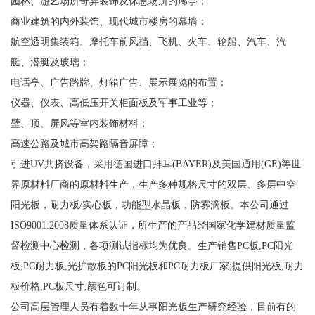
园林、游艺场所奇异装饰及休息场所的廊亭；
商业建筑的内外装饰、现代城市楼房的幕墙；
航空透明集装箱、摩托车前风挡、飞机、火车、轮船、汽车、汽
艇、潜艇及玻璃；
电话亭、广告路牌、灯箱广告、展示展览的布置；
仪器、仪表、高低压开关柜面板及军事工业等；
壁、顶、屏风等室内装饰材料；
高速公路及城市高架路隔音屏障；
引进UV共挤设备，采用德国进口拜耳(BAYER)及美国通用(GE)等世
界原材料厂商的原材料生产，生产多种规格尺寸的双层、多层中空
阳光板，耐力板/实心板，功能型水晶板，防雾滴板。本公司通过
ISO9001:2008质量体系认证，所生产的产品经国家化学建材质量监
督检测中心检测，各项测试指标均为优良。生产销售PC板,PC阳光
板,PC耐力板,光扩散板的PC阳光板和PC耐力板厂家;提供阳光板,耐力
板价格,PC板尺寸,颜色可订制。
公司高层管理人员有着数十年从事阳光板生产研究经验，目前有的