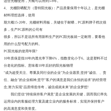
适合光棚使用，大概可以用到5-8年。
4、 光棚防晒配方（普特阳光板)：产品质量保用十年以上，是光棚
材料理想选择，使用
期大概15-20年。光棚材料用板，关键在于耐晒，PC原料牌子档次很
多，生产PC原料的公司有
很多，所以不是说所有用新料生产的PC阳光板就一定耐用，要看他
用的什么型号配方的料。
PC阳光板的使用年限?
10年质保是指10年内透光率下降6%，指数变化小于6。这是塑料不过
分老化的指标。意味着10年后好的阳光板物理
“成为超受关注、尊重及同行业的企业”为企业愿景;坚持“诚信、、责
任、融合”的企业精神;坚守“客户的满意是我们永恒的追求”的经营理
念;努力实现“品质缔造传奇，诚信成就未来”的企业梦想!
我们坚信“持续保持客户满意”是企业发展的关键，因而我们率先
运用业内的客服处理方案及建立业内的服务标准，实现并保持客户
的高满意度和美誉度。