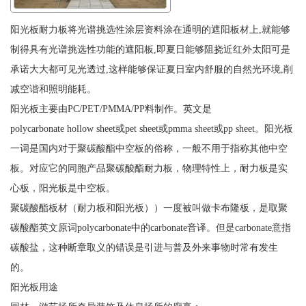
阳光板耐力板将光谱挑选性涂层资料涂在通明的遮阳板材上,就能够
制得具有光谱挑选性功能的遮阳板,即夏日能够阻挠近红外太阳可是
承诺大大都可见光透过,这样能够保证夏日室内舒服的自然光环境,削
减空谐和照明能耗。
阳光板主要由PC/PET/PMMA/PP料制作。英文是
polycarbonate hollow sheet或pet sheet或pmma sheet或pp sheet。阳光板
一词是国内对于聚碳酸酯中空板的俗称，一般不用于指称其他中空
板。对应它的同胞产品聚碳酸酯耐力板，物理特性上，耐力板是实
心板，阳光板是中空板。
聚碳酸酯板材（耐力板和阳光板））一度被叫做卡布隆板，是取聚
碳酸酯英文原词polycarbonate中的carbonate音译。但是carbonate意指
碳酸盐，这种断章取义的错误是引进与普及外来事物时常有发生
的。
阳光板用途