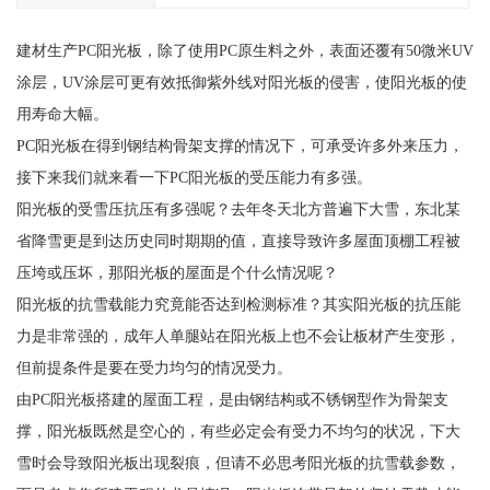
建材生产PC阳光板，除了使用PC原生料之外，表面还覆有50微米UV
涂层，UV涂层可更有效抵御紫外线对阳光板的侵害，使阳光板的使
用寿命大幅。
PC阳光板在得到钢结构骨架支撑的情况下，可承受许多外来压力，
接下来我们就来看一下PC阳光板的受压能力有多强。
阳光板的受雪压抗压有多强呢？去年冬天北方普遍下大雪，东北某
省降雪更是到达历史同时期期的值，直接导致许多屋面顶棚工程被
压垮或压坏，那阳光板的屋面是个什么情况呢？
阳光板的抗雪载能力究竟能否达到检测标准？其实阳光板的抗压能
力是非常强的，成年人单腿站在阳光板上也不会让板材产生变形，
但前提条件是要在受力均匀的情况受力。
由PC阳光板搭建的屋面工程，是由钢结构或不锈钢型作为骨架支
撑，阳光板既然是空心的，有些必定会有受力不均匀的状况，下大
雪时会导致阳光板出现裂痕，但请不必思考阳光板的抗雪载参数，