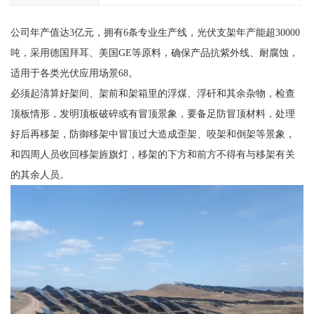
公司年产值达3亿元，拥有6条专业生产线，光伏支架年产能超30000
吨，采用德国拜耳、美国GE等原料，确保产品抗紫外线、耐腐蚀，
适用于各类光伏应用场景68。
必须起清算好架间、架前和架箱里的浮煤、浮矸和其余杂物，检查
顶板情形，发明顶板破碎或有冒顶景象，要备足防冒顶材料，处理
好后再移架，防御移架中冒顶过大造成歪架、咬架和倒架等景象，
和四周人员收回移架旌旗灯，移架的下方和前方不得有与移架有关
的其余人员。