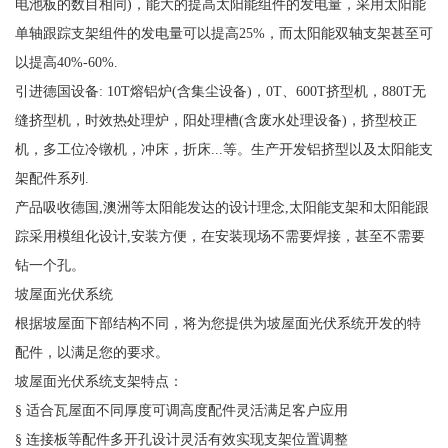
电池板的数目相同)，能大的提高太阳能组件的发电量，采用太阳能
单轴跟踪支架组件的发电量可以提高25%，而太阳能双轴支架甚至可
以提高40%-60%.
引进德国设备: 10T熔铝炉(含集尘设备)，0T、600T挤型机，880T无
缝挤型机，时效热处理炉，阳处理槽(含废水处理设备)，挤型校正
机，多工位冷镦机，冲床，折床...等。生产开发铝挤型以及太阳能支
架配件系列.
产品吸收德国,澳洲等太阳能发达的设计理念,太阳能支架和太阳能跟
踪采用模组化设计,安装方便，在安装现场不需要焊接，甚至不需要
钻一个孔。
坡屋面光伏系统
根据坡屋面下部结构不同，将为您提供为坡屋面光伏系统开发的特
配件，以满足您的要求。
坡屋面光伏系统支架特点：
§ 适合瓦屋面不同厚度可调高度配件灵活满足客户应用
§ 连接板等配件多开孔设计灵活有效实现支架位置调整