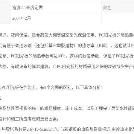
宽度2.1长度定做
颜色
2004年2月
保凉，夜间保温，适合蔬菜大棚等温室采光保温使用，PC阳光板的隔热至4
拥有低于普通玻璃（还包括其它塑胶建材）的热导率（K值），这也就让PC
论是：PC阳光板的隔热参数可达49%。这样的数值参数，保证了PC阳光
大棚、有暖设备的恒温建筑，且PC阳光板的材质采用环保的聚碳酸酯生产
板与PC阳光板在性能上，有9个方面的区别，以下具体分析：
性
热膨胀性直接影响施工的难易程度，施工成本，以及工程完工后防水性能
设计和施工所应考虑的重要因素。
的热膨胀系数是2.6×10-5cm/cm/℃ 与彩钢板的热膨胀系数相近,由冷