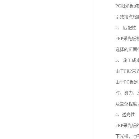
PC阳光板的
引致接点松脱
2、 匹配性
FRP采光
选择的断面
3、 施工成
由于FRP
由于PC板
时、费力，
及复杂程度
4、透光性
FRP采光
下光带，也