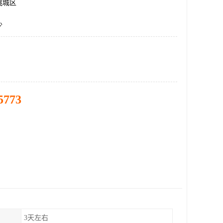
桃城区
少
5773
3天左右