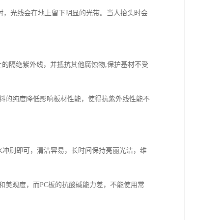
折射，光线会在地上留下明显的光带。当人抬头时会
9%以上的隔绝紫外线，并抵抗其他腐蚀物,保护基材不受
材料的纯度降低影响板材性能，使得抗紫外线性能不
雨水冲刷即可，清洁容易，长时间保持亮丽光洁，维
和美观度，而PC板的抗酸碱能力差，不能使用常