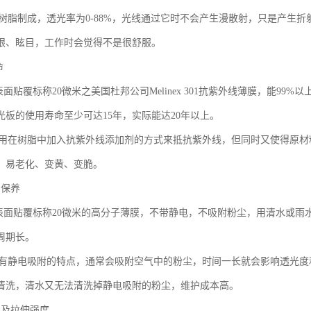
纯树脂制成，透光率为0-88%，光线通过它时不会产生漫散射，只是产生
眼、眩目，工作时会觉得不是很舒服。
命
表面贴覆标称20微米之美国杜邦公司Melinex 301抗紫外线薄膜，能9
光板的使用寿命至少可达15年，实际能达20年以上。
采用在树脂中加入抗紫外线添加剂的方式来抵抗紫外线，但同时又使得原
，易老化、变黄、变脆。
护保养
板表面贴覆标称20微米的高分子薄膜，不带静电，不吸附粉尘，用清水或
周期长。
板有静电吸附的特点，通常会吸附空气中的粉尘，时间一长就会影响透光度
清洗，清水又无法清洗掉静电吸附的粉尘，维护成本高。
性及拉伸强度