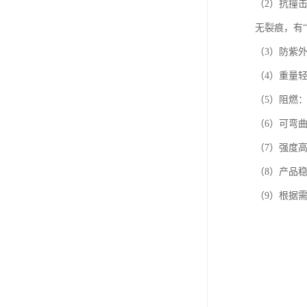
（2）抗撞击
无裂痕，有“
（3）防紫
（4）重量
（5）阻燃：
（6）可弯
（7）强度高
（8）产品稳
（9）根据