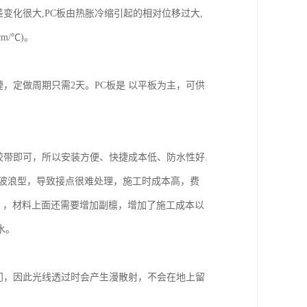
上温差变化很大,PC板由热胀冷缩引起的相对位移过大,
m/℃)。
，定做周期只需2天。PC板是 以平板为主，可供
胶带即可，所以安装方便、快捷成本低、防水性好.
为波浪型，导致接点很难处理，施工时成本高，费
，，材料上面还需要增加副檩，增加了施工成本以
水。
璃门，因此光线透过时会产生漫散射，不会在地上留