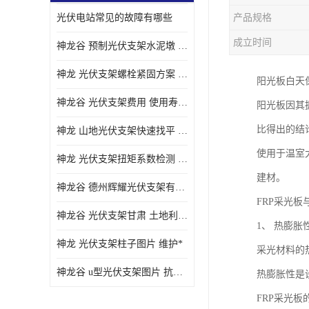
光伏电站常见的故障有哪些
产品规格
成立时间
神龙谷 预制光伏支架水泥墩 抗震性能优
神龙 光伏支架螺栓紧固方案 土地利用率高
阳光板白天
神龙谷 光伏支架费用 使用寿命长
阳光板因其
比得出的结
神龙 山地光伏支架快速找平 抗风耐压
使用于温室
神龙 光伏支架扭矩系数检测 适应性强
建材。
神龙谷 德州辉耀光伏支架有限公司 材质多样
FRP采光
神龙谷 光伏支架甘肃 土地利用率高
1、 热膨胀
神龙 光伏支架柱子图片 维护*
采光材料的
神龙谷 u型光伏支架图片 抗紫外线
热膨胀性是
FRP采光板