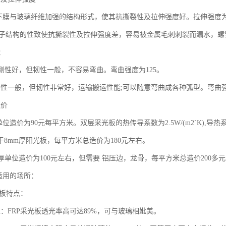
上下膜与玻璃纤维加强的结构形式，使其抗撕裂性及拉伸强度好。拉伸强度为
分子结构的性致使抗撕裂性及拉伸强度差，容易被金属毛刺刺裂而漏水，螺
能
 刚性好，但韧性一般，不容易弯曲。弯曲强度为125。
 刚性一般，但韧性非常好，运输搬运性能;可以随意弯曲成各种弧型。弯曲强
造价
位造价为90元每平方米。双层采光板的热传导系数为2.5W/(m2`K),导热系数0
于8mm厚阳光板，每平方米总造价为180元左右。
厚单位造价为100元左右，但需要 铝压边，龙骨，每平方米总造价200多
适用的场所：
光板特点：
性：FRP采光板透光率高可达89%，可与玻璃相妣美。