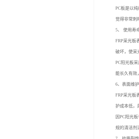
PC板是以
觉得非常刺
5、 使用寿
FRP采光板
破坏，使采
PC阳光板
能长久有效
6、表面维
FRP采光
护成本低，
因PC阳光
规的清洁剂
7、抗撕裂