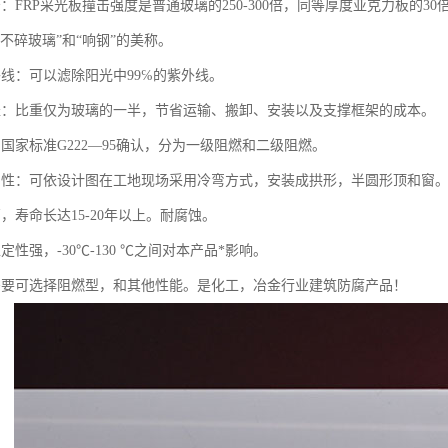
：FRP采光板撞击强度是普通玻璃的250-300倍，同等厚度亚克力板的30
不碎玻璃”和“响钢”的美称。
外线：可以滤除阳光中99℅的紫外线。
轻：比重仅为玻璃的一半，节省运输、搬卸、安装以及支撑框架的成本。
国家标准G222—95确认，分为一级阻燃和二级阻燃。
曲性：可依设计图在工地现场采用冷弯方式，安装成拱形，半圆形顶和窗。
，寿命长达15-20年以上。耐腐蚀。
定性强，-30℃-130 ℃之间对本产品*影响。
需要可选择阻燃型，和其他性能。是化工，冶金行业建筑防腐产品！