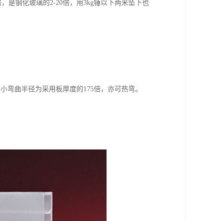
倍，是钢化玻璃的2-20倍，用3kg锤以下两米坠下也
小弯曲半径为采用板厚度的175倍，亦可热弯。