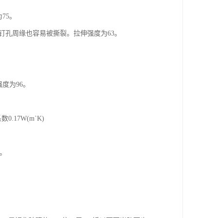
75。
钉孔周缘也容易被撕裂。拉伸强度为63。
度为96。
.17W(m`K)
元。