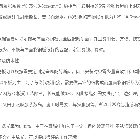
热膨胀系数是6.75×10-5cm/cm/℃ ,约相当于彩钢板的5倍,彩钢板屋面
或螺钉孔周缘撕裂、变形而漏水。(彩钢板的热膨胀系数为1.25×10-5cm/c
板根据需要可以定做与屋面彩钢板完全匹配的断面，并且费用低、方便、快捷
很少，不能与屋面彩钢板很好的匹配，定制费钱、费时。
本及防水性
采光板可以根据需要定制完全匹配的断面，因此安装时只需少量自攻钉和硅
是以平板为主，为了与彩钢板搭接，需要做其它的结构成而屋面彩钢板都
又因为PC板受工艺限制，长只能做6米，因此接缝处需要进行铝压边处理
，又由于热膨胀系数高，施工时需要计算膨胀预留。所以非常容易造成漏
板的透光率为0-85%，由于在聚脂中加入了一定比例的玻璃纤维,不锈钢玻
不会产生眩光，可以提供很好的工作环境。